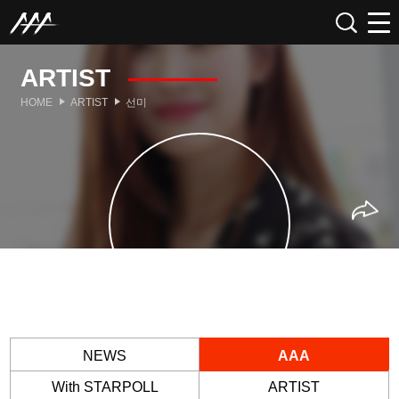
ARTIST
HOME
ARTIST
선미
NEWS
AAA
With STARPOLL
ARTIST