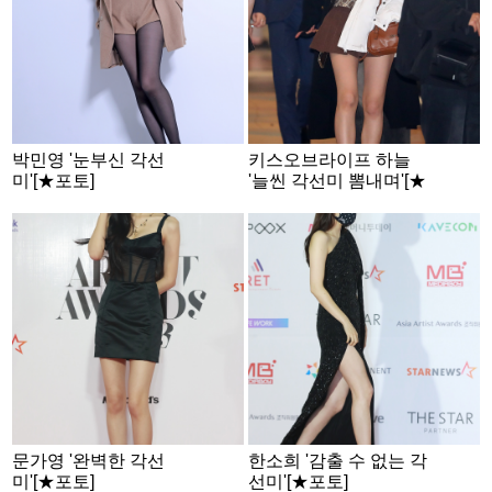
박민영 '눈부신 각선
키스오브라이프 하늘
미'[★포토]
'늘씬 각선미 뽐내며'[★
포토]
문가영 '완벽한 각선
한소희 '감출 수 없는 각
미'[★포토]
선미'[★포토]