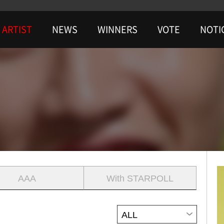
ARTIST
NEWS
WINNERS
VOTE
NOTI
AAA
With STARPOLL
ALL