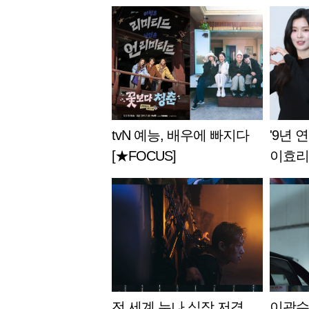
tvN 예능, 배우에 빠지다
'9년 
[★FOCUS]
이효리
받았어"
전 세계 누나 심장 저격..
이광수