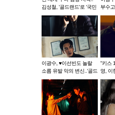
김성철, '골드랜드'로 '국민
부수고
남동생' 됐다
자르려
드랜드'
이광수, ♥이선빈도 놀랄
"키스 
소름 유발 악의 변신..'골드
영, 
랜드' 공개 D-1
애 [골