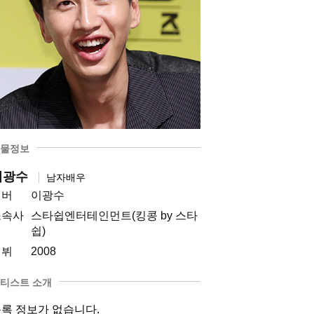
물정보
이광수
남자배우
멤버
이광수
소속사
스타쉽엔터테인먼트(킹콩 by 스타
쉽)
데뷔
2008
티스트 소개
록 정보가 없습니다.