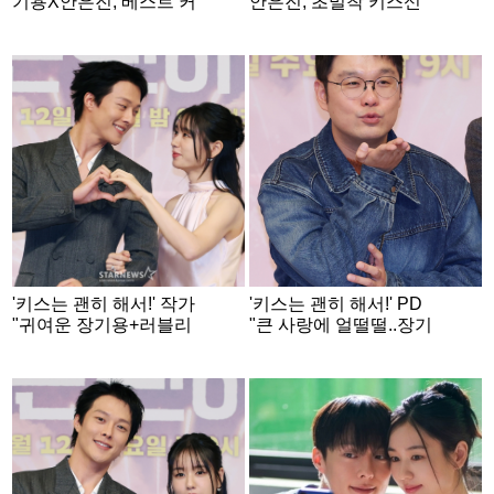
기용X안은진, 베스트 커
안은진, 초밀착 키스신
플상 이어 우수상까지 '2
재연.."키스를 저렇게 많
관왕'[2025 SBS 연기대
이 하는데"[2025 SBS
상]
연기대상]
'키스는 괜히 해서!' 작가
'키스는 괜히 해서!' PD
"귀여운 장기용+러블리
"큰 사랑에 얼떨떨..장기
안은진=명장면 그 자체"
용♥안은진, 아름답고 우
[인터뷰②]
아"[인터뷰①]