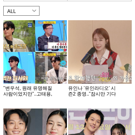
ALL
"변우석, 원래 유명해질
유인나 '유인라디오' 시
사람이었지만"..고태용,
즌2 종영.."잠시만 기다
파격 소신 발언 ('사당
려 주길"
귀')[종합]