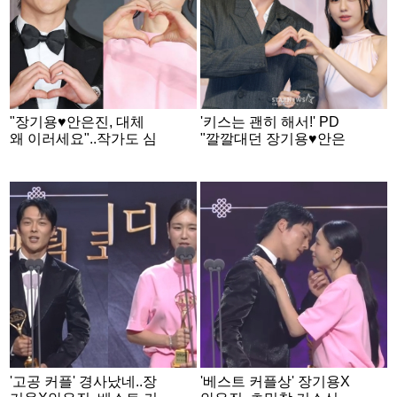
"장기용♥안은진, 대체
'키스는 괜히 해서!' PD
왜 이러세요"..작가도 심
"깔깔대던 장기용♥안은
쿵한 '키스는 괜히 해
진, 금세 진지해져"[★F
서!'[★FULL인터뷰]
ULL인터뷰]
'고공 커플' 경사났네..장
'베스트 커플상' 장기용X