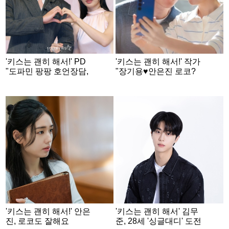
'키스는 괜히 해서!' PD
'키스는 괜히 해서!' 작가
"도파민 팡팡 호언장담,
"장기용♥안은진 로코?
자신감 반 두려움 반"[인
미쳤다 미쳤어"[인터뷰
터뷰②]
①]
'키스는 괜히 해서!' 안은
'키스는 괜히 해서' 김무
진, 로코도 잘해요
준, 28세 '싱글대디' 도전