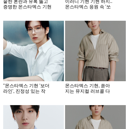
숱한 혼란과 유혹 뚫고
이러니 기현 기현 하지..
증명한 몬스타엑스 기현
몬스타엑스 응원 속 '쏘
의 고집 [★FULL인터뷰]
굿' 활동 성공
"몬스타엑스 기현 '보더
몬스타엑스 기현, 쏟아
라인', 진정성 있는 작
지는 뮤지컬 러브콜 다
품"..외신 호평 줄줄이
쳐낸 사연 [인터뷰③]