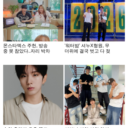
몬스타엑스 주헌, 방송
'워터밤' 셔누X형원, 무
중 못 참았다..자리 박차
더위에 결국 벗고 다 젖
고 일어나 돌진 [연애실
었다
험실]