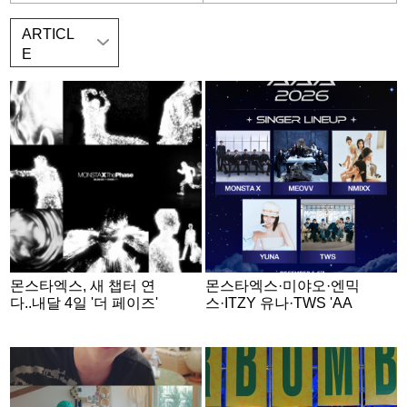
ARTICL
E
몬스타엑스, 새 챕터 연
몬스타엑스·미야오·엔믹
다..내달 4일 '더 페이즈'
스·ITZY 유나·TWS 'AA
발매 확정
A 2026' 출격 [공식]