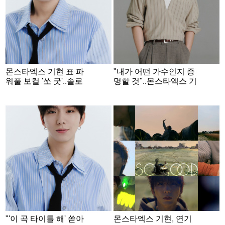
몬스타엑스 기현 표 파
"내가 어떤 가수인지 증
워풀 보컬 '쏘 굿'..솔로
명할 것"..몬스타엑스 기
컴백 D-DAY
현의 현주소 [인터뷰①]
"'이 곡 타이틀 해' 쏟아
몬스타엑스 기현, 연기