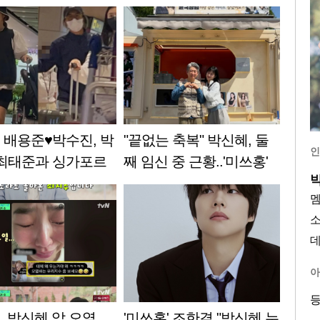
 배용준♥박수진, 박
"끝없는 축복" 박신혜, 둘
인
최태준과 싱가포르
째 임신 중 근황..'미쓰홍'
착..자녀들과 동반 여
식구들 챙겼다 [스타이슈]
타이슈]
아
등
, 박신혜 앞 오열
'미쓰홍' 조한결 "박신혜 누