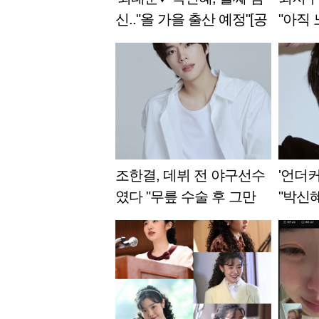
신.."올 가을 출산 예정"[공
"아직 
식]
홍'=동
조한결, 데뷔 전 야구선수
'언더
였다 "무릎 수술 후 그만
"박신
둬, '이제 뭐 하지' 생각 많
빛, 
았지만.." [인터뷰③]
[인터