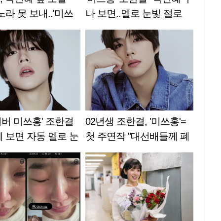
노라 못 보내..'미쓰
나 보면..멜로 눈빛 절로
아줄"[유퀴즈]
나와" [★FULL인터뷰]
커버 미쓰홍' 조한결
02년생 조한결, '미쓰홍'=
혜 보면 자동 멜로 눈
첫 주연작 "대선배들께 폐
워낙 아름다우니까"
가 될까 긴장" [인터뷰①]
뷰②]