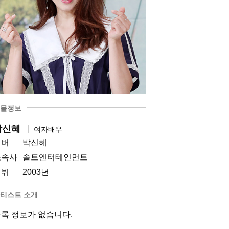
물정보
박신혜
여자배우
멤버
박신혜
소속사
솔트엔터테인먼트
데뷔
2003년
티스트 소개
록 정보가 없습니다.