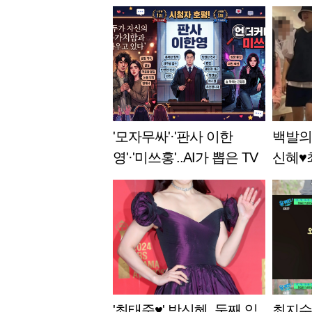
'모자무싸'·'판사 이한
백발의
영'·'미쓰홍'..AI가 뽑은 TV
신혜♥
드라마 금은동 [상반기 결
서 포
산⑥]
행 [스
'최태준♥' 박신혜, 둘째 임
최지수