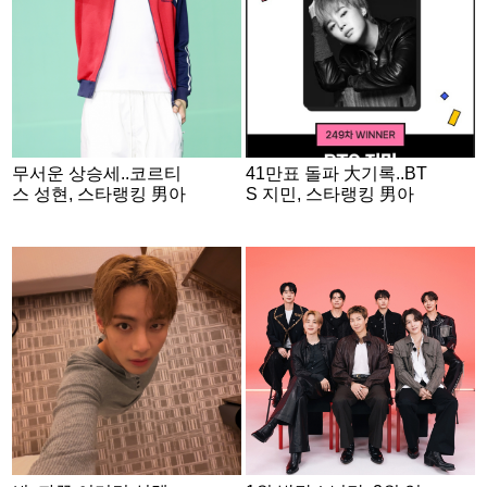
무서운 상승세..코르티
41만표 돌파 大기록..BT
스 성현, 스타랭킹 男아
S 지민, 스타랭킹 男아
이돌 2주째 2위
이돌 독보적 1위