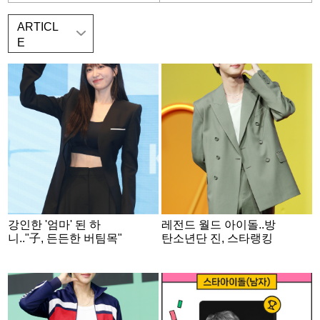
ARTICL
E
강인한 '엄마' 된 하
레전드 월드 아이돌..방
니.."子, 든든한 버팀목"
탄소년단 진, 스타랭킹
[사랑이 온다]
男아이돌 3위