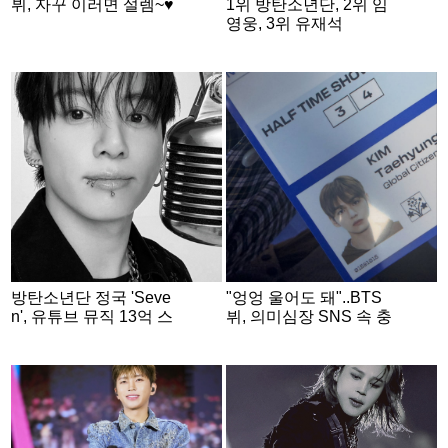
뷔, 자꾸 이러면 설렘~♥
1위 방탄소년단, 2위 임
영웅, 3위 유재석
방탄소년단 정국 'Seve
"엉엉 울어도 돼"..BTS
n', 유튜브 뮤직 13억 스
뷔, 의미심장 SNS 속 충
트리밍 돌파..亞 남성 아
격의 무보정 증명사진
티스트 데뷔곡 최초
[스타이슈]