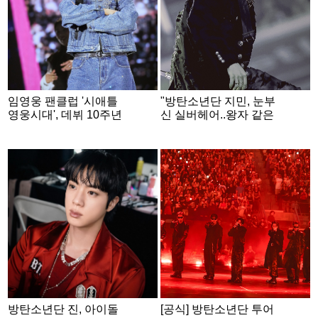
임영웅 팬클럽 '시애틀
"방탄소년단 지민, 눈부
영웅시대', 데뷔 10주년
신 실버헤어..왕자 같은
기념 사랑의열매에 808
아우라" 美 빌보드 극찬
만원 기부
방탄소년단 진, 아이돌
[공식] 방탄소년단 투어