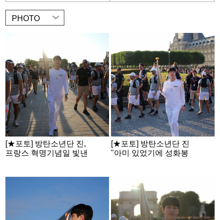
PHOTO
[★포토] 방탄소년단 진,
[★포토] 방탄소년단 진
프랑스 혁명기념일 빛낸
"아미 있었기에 성화봉
'美의 혁명'
송 주자 멋진 역할 수행"