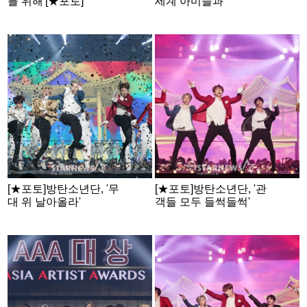
를 위해'[★포토]
세계 아미들과'
[★포토]방탄소년단, '무
[★포토]방탄소년단, '관
대 위 날아올라'
객들 모두 들썩들썩'