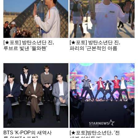
[★포토] 방탄소년단 진,
[★포토] 방탄소년단 진,
루브르 빛낸 '월와핸'
파리의 '근본적인 아름
다움'
BTS 'K-POP의 새역사
[★포토]방탄소년단, '전