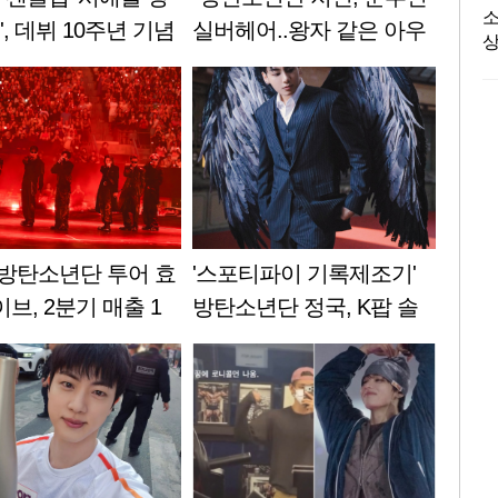
소
, 데뷔 10주년 기념
실버헤어..왕자 같은 아우
상
열매에 808만원 기
라" 美 빌보드 극찬
를
지
로
영
스
에
음
수
또
] 방탄소년단 투어 효
'스포티파이 기록제조기'
이브, 2분기 매출 1
방탄소년단 정국, K팝 솔
면
E
파
로 최초 스포티파이 30억·
을
15억 스트리밍 곡 2곡 달
워
성
서
어
악