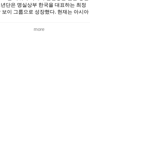
년단은 명실상부 한국을 대표하는 최정
 보이 그룹으로 성장했다. 현재는 아시아
 넘어 북미, 유럽, 남미, 중동에 이르기까
 전 세계 방탄소년단 열풍을 일으키며 글
more
벌 슈퍼스타로 우뚝 섰다. 미국 빌보드,
국 오피셜 차트, 일본 오리콘, 아이튠즈,
포티파이, 애플뮤직 등 세계 유수의 차트
서 기록한 성적이 이를 증명하고 있으며
반 판매량, 뮤직비디오 조회수, SNS 지
 등에서도 독보적인 수치를 기록 중이다.
한, 스타디움 투어를 개최하며 전 세계 콘
서트 시장에서도 글로벌 아티스트로서의
모를 이어가고 있으며, UN 연설 및 LOV
 MYSELF 캠페인 등을 통해 선한 영향력
 실천하고 있다. 최근 ‘제62회 그래미 어
즈’에서 한국 가수 최초로 공연을 펼치면
 ‘빌보드 뮤직 어워즈’와 ‘아메리칸 뮤직
워즈’, ‘그래미 어워즈’까지 미국 3대 음
 시상식을 석권하는 신기록을 세웠다.