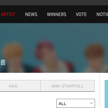
ARTIST
NEWS
WINNERS
VOTE
NOTI
룹
AAA
With STARPOLL
ALL