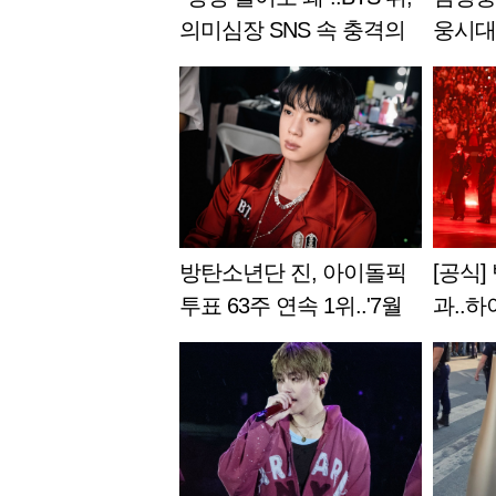
의미심장 SNS 속 충격의
웅시대'
무보정 증명사진 [스타이
사랑의
슈]
부
방탄소년단 진, 아이돌픽
[공식
투표 63주 연속 1위..'7월
과..하
베스트 아티스트'
조 돌