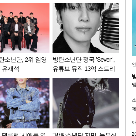
탄소년단, 2위 임영
방탄소년단 정국 'Seven',
인
위 유재석
유튜브 뮤직 13억 스트리
밍 돌파..亞 남성 아티스트
데뷔곡 최초
아
2
 팬클럽 '시애틀 영
"방탄소년단 지민, 눈부신