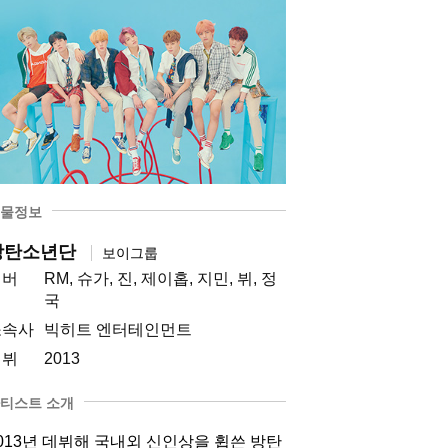
물정보
방탄소년단
보이그룹
멤버
RM, 슈가, 진, 제이홉, 지민, 뷔, 정
국
소속사
빅히트 엔터테인먼트
데뷔
2013
티스트 소개
013년 데뷔해 국내외 신인상을 휩쓴 방탄