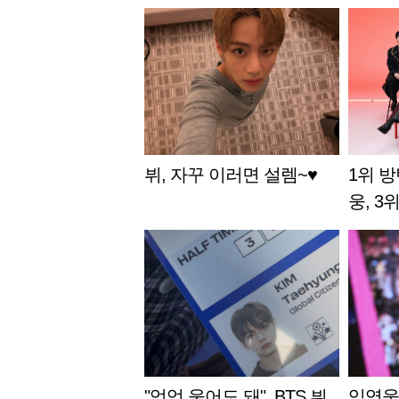
뷔, 자꾸 이러면 설렘~♥
1위 방
웅, 3
"엉엉 울어도 돼"..BTS 뷔,
임영웅