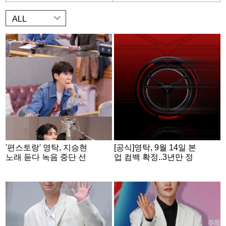
ALL
'편스토랑' 영탁, 지승현
[공식]영탁, 9월 14일 본
노래 듣다 녹음 중단 선
업 컴백 확정..3년만 정
언 "심각해"
규앨범 'GOGO'