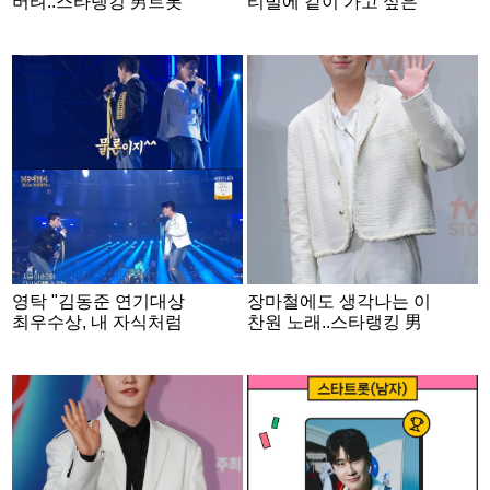
버텨..스타랭킹 男트롯
티벌에 같이 가고 싶은
'1위'
男 스타는? [스타폴]
영탁 "김동준 연기대상
장마철에도 생각나는 이
최우수상, 내 자식처럼
찬원 노래..스타랭킹 男
좋았다" [불후][★밤TVie
트롯 '3위'
w]