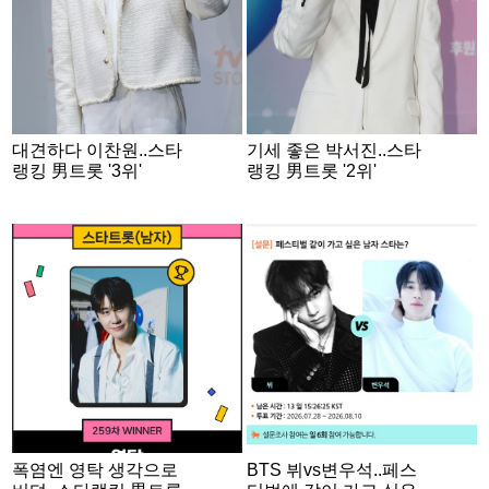
대견하다 이찬원..스타
기세 좋은 박서진..스타
랭킹 男트롯 '3위'
랭킹 男트롯 '2위'
폭염엔 영탁 생각으로
BTS 뷔vs변우석..페스