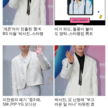
'개콘'까지 진출한 '新 K
비가 와도, 돌풍이 불어
BS 아들' 박서진..스타랭
도 영탁..스타랭킹 男트
킹 男트롯 '2위'
롯 '1위'
이찬원의 패기 "중3 때,
박서진, 父 난청에 "부끄
SM·JYP·YG 오디션
러운 일 아냐" 따뜻한 효