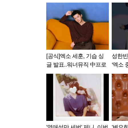
[공식]엑소 세훈, 기습 싱
성한빈(
글 발표..워너뮤직 中프로
‘엑소 
젝트 'Fade'
'열애설만 세번' 제니, 이번
'변요한