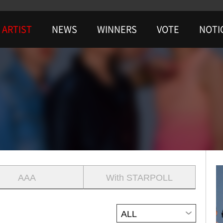
ARTIST
NEWS
WINNERS
VOTE
NOTI
AAA
With STARPOLL
ALL