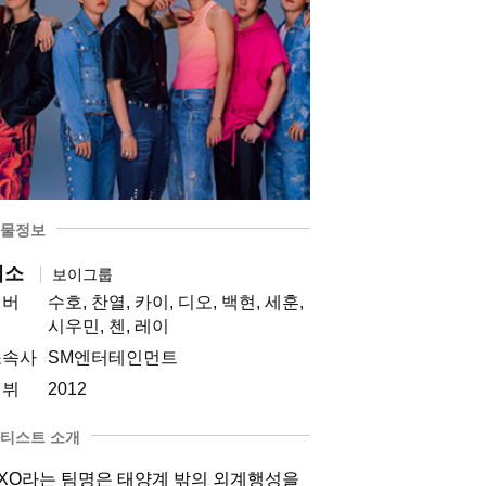
물정보
엑소
보이그룹
멤버
수호, 찬열, 카이, 디오, 백현, 세훈,
시우민, 첸, 레이
소속사
SM엔터테인먼트
데뷔
2012
티스트 소개
XO라는 팀명은 태양계 밖의 외계행성을