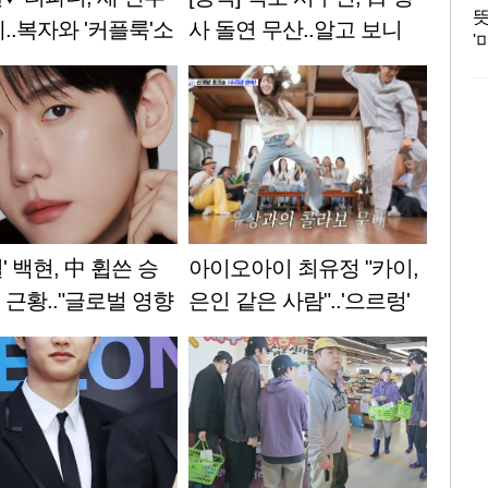
뜻
..복자와 '커플룩'소
사 돌연 무산..알고 보니
'
아니근데진짜]
사기 계약 정황 포착
미
' 백현, 中 휩쓴 승
아이오아이 최유정 "카이,
 근황.."글로벌 영향
은인 같은 사람"..'으르렁'
" [공식]
컬래버 성사[아근진][★밤
TV]