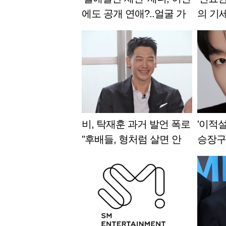
에도 공개 연애?..얼굴 가
의 기세
린 ♥남성과 투샷 [스타이
화 [
슈]
비, 탁재훈 과거 발언 폭로
'이적설
"후배들, 형처럼 살면 안
승장구
된다 다짐"[아근진]
력 확장