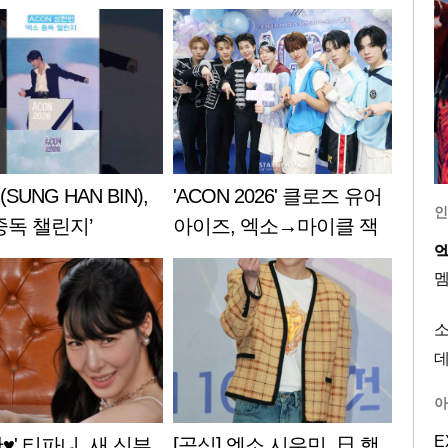
SUNG HAN BIN),
'ACON 2026' 클로즈 유어
인
중독 챌린지’
아이즈, 엑소→마이클 잭
슨 커버..타이베이 달궜다
아
E
♥' 티파니, 새 신부
[공식] 엑소 시우민, 日 행