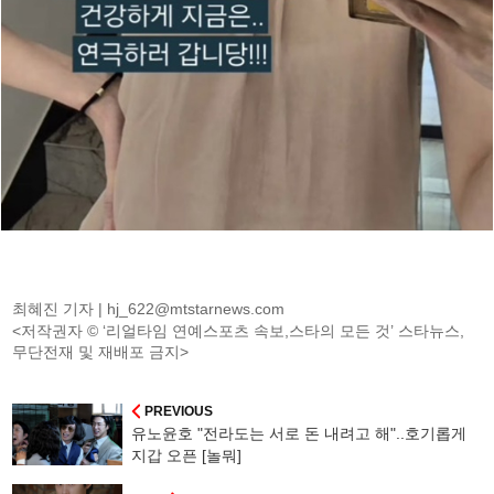
최혜진 기자 |
hj_622@mtstarnews.com
<저작권자 © ‘리얼타임 연예스포츠 속보,스타의 모든 것’ 스타뉴스,
무단전재 및 재배포 금지>
PREVIOUS
유노윤호 "전라도는 서로 돈 내려고 해"..호기롭게
지갑 오픈 [놀뭐]