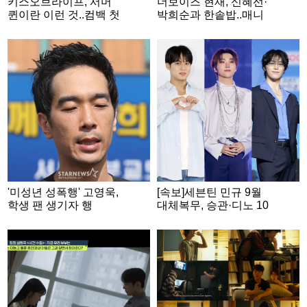
키스오브라이프, 서머
더보이즈 현재, 신혜선·
퀸이란 이런 것..컴백 첫
박희순과 한솥밥..매니
주 활동 성료
지먼트 시선 계약
'미성년 성폭행' 고영욱,
[속보]세븐틴 민규 9월
학생 팬 생기자 행
대체복무, 승관·디노 10
복.."믿기 어렵겠지만 순
월 현역 입대..군백기 가
수하게 좋아해줘" [스타
속화
이슈]