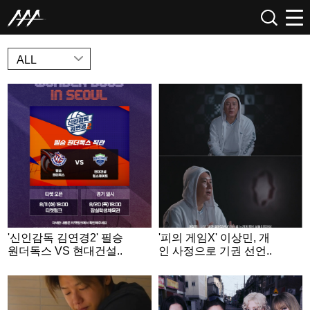
NEWS
ALL
'신인감독 김연경2' 필승
'피의 게임X' 이상민, 개
원더독스 VS 현대건설..
인 사정으로 기권 선언..
잠실학생체육관 직관
든든한 맏형의 아쉬운
열린다
이별