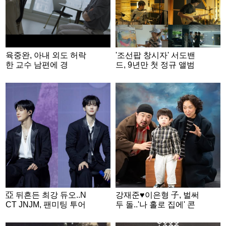
육중완, 아내 외도 허락
'조선팝 창시자' 서도밴
한 교수 남편에 경
드, 9년만 첫 정규 앨범
악.."이 가치관은 뭐야?"
"새로운 출발점"
[탐비]
亞 뒤흔든 최강 듀오..N
강재준♥이은형 子, 벌써
CT JNJM, 팬미팅 투어
두 돌..'나 홀로 집에' 콘
피날레
셉트 가족사진 공개