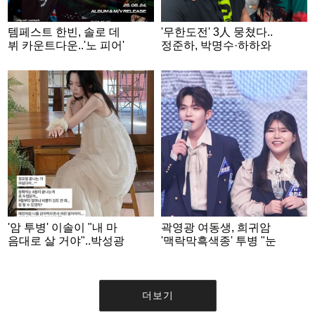
템페스트 한빈, 솔로 데
'무한도전' 3人 뭉쳤다..
뷔 카운트다운..'노 피어'
정준하, 박명수·하하와
커밍순 스케줄 포스터
눈물 나는 회동
공개
'암 투병' 이솔이 "내 마
곽영광 여동생, 희귀암
음대로 살 거야"..박성광
'맥락막흑색종' 투병 "눈
과 이혼설 부인 후 근황
에 암 걸려" [전설의 사
내]
더보기