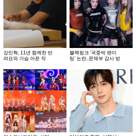
강민혁, 11년 함께한 반
블랙핑크 '국중박 팬미
려묘와 가슴 아픈 작
팅' 논란..문체부 감사 받
별.."무지개다리 건넜
나? 국민신문고 민원 접
다"
수 [스타이슈]