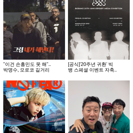
"이건 손흥민도 못 해"..
[공식]'20주년 귀환' 빅
박명수, 모로코 길거리
뱅 스페셜 이벤트 자축..
게임 중 '절규' [위대한
잠실서 '컴백 위크'
가이드3]