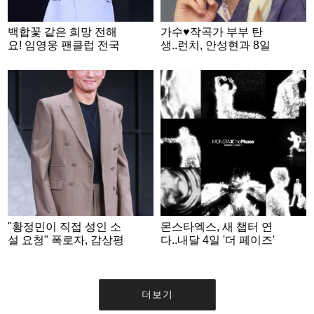
백합꽃 같은 희망 전해
가수♥작곡가 부부 탄
요! 임영웅 팬클럽 전국
생..런치, 안성현과 8일
영웅시대, 데뷔 10주년
결혼
기념 '웅드림장학금' 네
번째 꽃밭
"황정민이 직접 성인 소
몬스타엑스, 새 챕터 연
설 요청" 폭로자, 감상평
다..내달 4일 '더 페이즈'
녹취록도 공개 [스타이
발매 확정
슈]
더보기