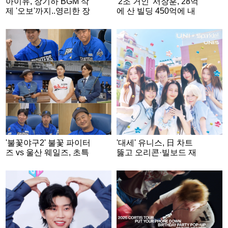
아이유, 장기하 BGM 삭
'2조 거인' 서장훈, 28억
제 '오보'까지..영리한 장
에 산 빌딩 450억에 내
기하는 '단편영화 홍보'
놨다..280억대 차익 [스
SNS 게재 [스타이슈]
타이슈]
'불꽃야구2' 불꽃 파이터
'대세' 유니스, 日 차트
즈 vs 울산 웨일즈, 초특
뚫고 오리콘·빌보드 재
급 빅매치
팬까지 올킬