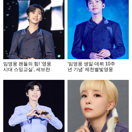
임영웅 팬들의 힘! '영웅
'임영웅 생일·데뷔 10주
시대 스밍교실', 세브란
년 기념' 제천별빛영웅
스 재활병원에 808만원
시대, 취약계층 위한 성
기부
금 600만원 제천시에 기
탁