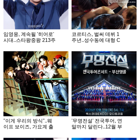
임영웅, 계속될 '히어로'
코르티스, 벌써 데뷔 1
시대..스타왕중왕 213주
주년..성수동에 대형 C
째 1위 '굳건'
ORTIS Ball 뜬다
"이게 우리의 방식"..웨
'무명전설' 전국투어, 연
이프 보이즈, 가요계 출
말까지 달린다..12월 부
사표
산 앙코르 콘서트 확정