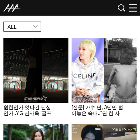
NEWS
ALL
원한인가 엇나간 팬심
[전문] 가수 던, 3년만 털
인가..YG 신사옥 '골프
어놓은 속내.."단 한 사
채 테러' 20대女 정체
람에게만 닿더라도"
[종합]