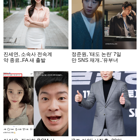
진세연, 소속사 전속계
정준원, '태도 논란' 7일
약 종료..FA 새 출발
만 SNS 재개..'유부녀
킬러' 수줍게 홍보 [스타
이슈]