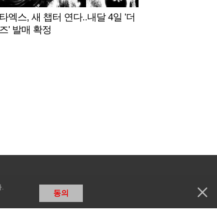
엑스, 새 챕터 연다..내달 4일 '더
즈' 발매 확정
.
동의