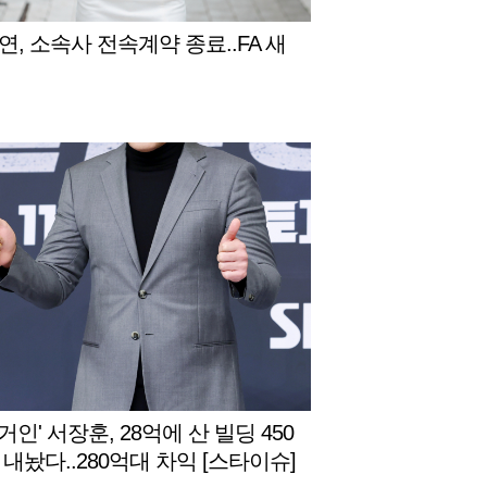
연, 소속사 전속계약 종료..FA 새
 거인' 서장훈, 28억에 산 빌딩 450
 내놨다..280억대 차익 [스타이슈]