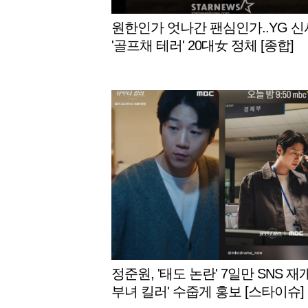
원한인가 엇나간 팬심인가..YG 
'골프채 테러' 20대女 정체 [종합]
정준원, '태도 논란' 7일만 SNS 재개
부녀 킬러' 수줍게 홍보 [스타이슈]