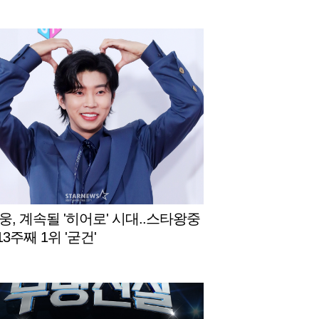
웅, 계속될 '히어로' 시대..스타왕중
13주째 1위 '굳건'