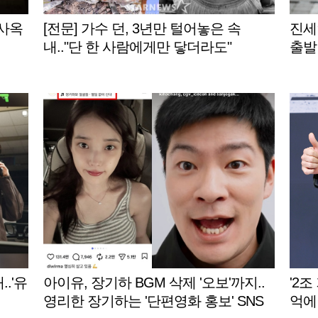
신사옥
[전문] 가수 던, 3년만 털어놓은 속
진세
내.."단 한 사람에게만 닿더라도"
출발
..'유
아이유, 장기하 BGM 삭제 '오보'까지..
'2조
영리한 장기하는 '단편영화 홍보' SNS
억에