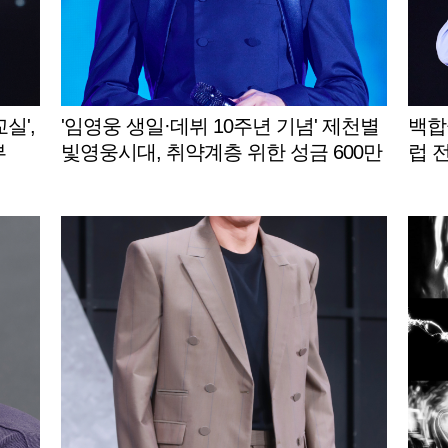
실',
'임영웅 생일·데뷔 10주년 기념' 제천별
백합
부
빛영웅시대, 취약계층 위한 성금 600만
럽 
원 제천시에 기탁
드림