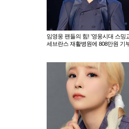
임영웅 팬들의 힘! '영웅시대 스밍교
세브란스 재활병원에 808만원 기