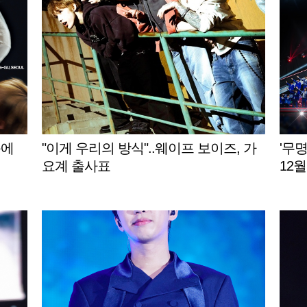
동에
"이게 우리의 방식"..웨이프 보이즈, 가
'무
요계 출사표
12