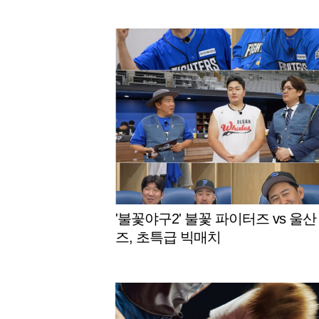
'불꽃야구2' 불꽃 파이터즈 vs 울산
즈, 초특급 빅매치