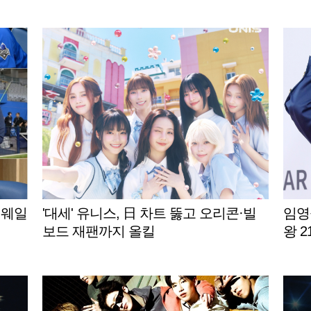
게재 [스타이슈]
 웨일
'대세' 유니스, 日 차트 뚫고 오리콘·빌
임영
보드 재팬까지 올킬
왕 2