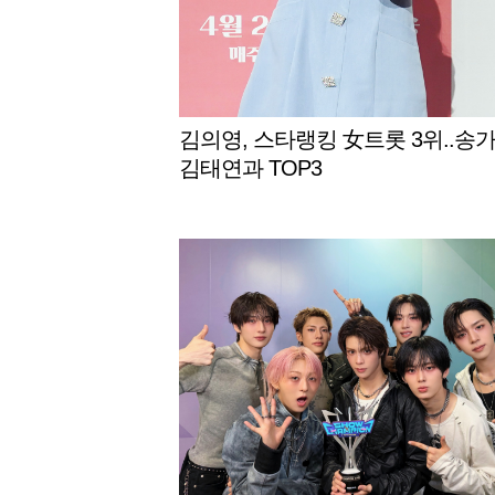
김의영, 스타랭킹 女트롯 3위..송가
김태연과 TOP3