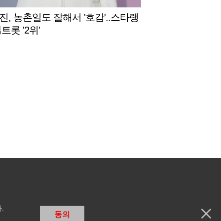
진, 농촌일도 잘해서 '호감'..스타랭
트롯 '2위'
.
동의