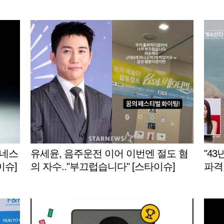
유네스
유세윤, 음주운전 이어 이번엔 절도 혐
"43
이슈]
의 자수.."부끄럽습니다" [스타이슈]
파격 