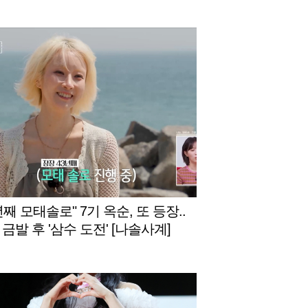
년째 모태솔로" 7기 옥순, 또 등장..
금발 후 '삼수 도전' [나솔사계]