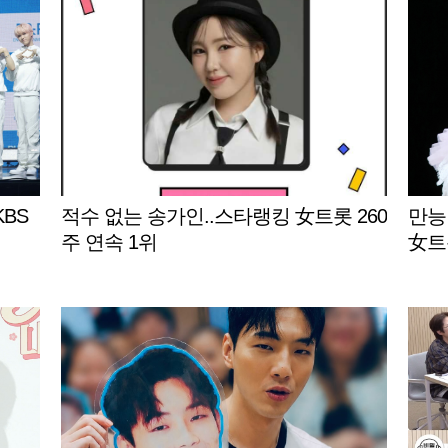
KBS
적수 없는 송가인..스타랭킹 女트롯 260
만능
주 연속 1위
女트