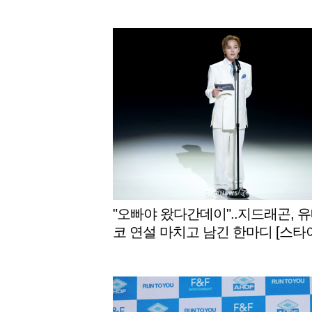
"오빠야 왔다간데이"..지드래곤, 
코 연설 마치고 남긴 한마디 [스타