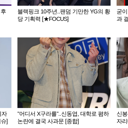
 후
블랙핑크 10주년..팬덤 기만한 YG의 황
굳이
당 기획력 [★FOCUS]
과 결
기자
"어디서 X구라를"..신동엽, 대학로 폄하
신봉선
슈]
논란에 결국 사과문 [종합]
자리