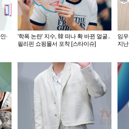
인·
'학폭 논란' 지수, 韓 떠나 확 바뀐 얼굴..
임우
필리핀 쇼핑몰서 포착 [스타이슈]
지난
보장'