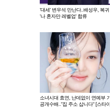
'대세' 변우석 만난다..배성우, 복귀
'나 혼자만 레벨업' 합류
소녀시대 효연, 난데없이 연예부 
공개수배.."집 주소 삽니다" [스타이