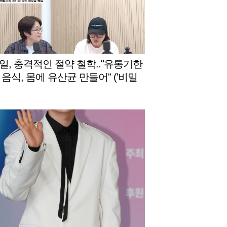
일, 충격적인 절약 철학.."유통기한
 음식, 몸에 유산균 만들어" ('비밀
)