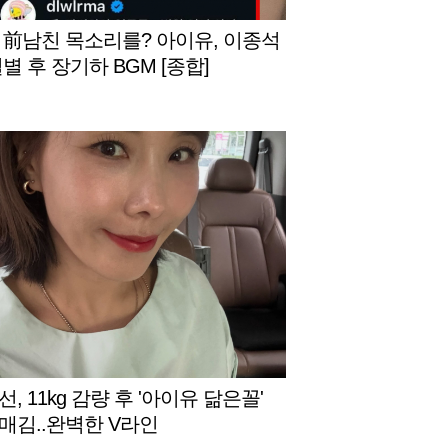
 前남친 목소리를? 아이유, 이종석
별 후 장기하 BGM [종합]
, 11kg 감량 후 '아이유 닮은꼴'
매김..완벽한 V라인