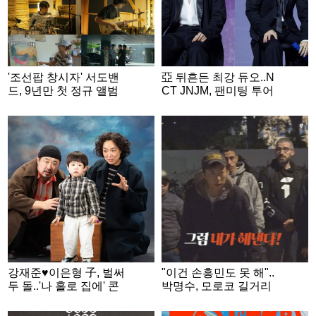
'조선팝 창시자' 서도밴
亞 뒤흔든 최강 듀오..N
드, 9년만 첫 정규 앨범
CT JNJM, 팬미팅 투어
"새로운 출발점"
피날레
강재준♥이은형 子, 벌써
"이건 손흥민도 못 해"..
두 돌..'나 홀로 집에' 콘
박명수, 모로코 길거리
셉트 가족사진 공개
게임 중 '절규' [위대한
가이드3]