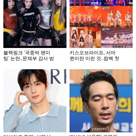
블랙핑크 '국중박 팬미
키스오브라이프, 서머
팅' 논란..문체부 감사 받
퀸이란 이런 것..컴백 첫
나? 국민신문고 민원 접
주 활동 성료
수 [스타이슈]