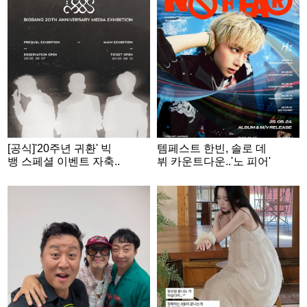
[공식]'20주년 귀환' 빅
템페스트 한빈, 솔로 데
뱅 스페셜 이벤트 자축..
뷔 카운트다운..'노 피어'
잠실서 '컴백 위크'
커밍순 스케줄 포스터
공개