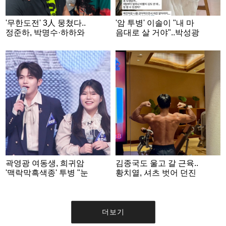
'무한도전' 3人 뭉쳤다..
'암 투병' 이솔이 "내 마
정준하, 박명수·하하와
음대로 살 거야"..박성광
눈물 나는 회동
과 이혼설 부인 후 근황
곽영광 여동생, 희귀암
김종국도 울고 갈 근육..
'맥락막흑색종' 투병 "눈
황치열, 셔츠 벗어 던진
에 암 걸려" [전설의 사
파격 '맨몸 슈트핏'
내]
더보기