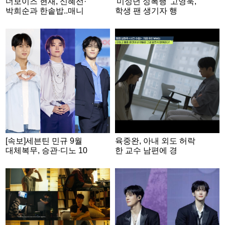
더보이즈 현재, 신혜선·
'미성년 성폭행' 고영욱,
박희순과 한솥밥..매니
학생 팬 생기자 행
지먼트 시선 계약
복.."믿기 어렵겠지만 순
수하게 좋아해줘" [스타
이슈]
[속보]세븐틴 민규 9월
육중완, 아내 외도 허락
대체복무, 승관·디노 10
한 교수 남편에 경
월 현역 입대..군백기 가
악.."이 가치관은 뭐야?"
속화
[탐비]