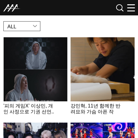
NEWS
ALL
'피의 게임X' 이상민, 개
강민혁, 11년 함께한 반
인 사정으로 기권 선언..
려묘와 가슴 아픈 작
든든한 맏형의 아쉬운
별.."무지개다리 건넜
이별
다"