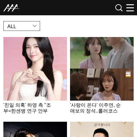
NEWS
ALL
'친일 의혹' 하영 측 "조
'사랑이 온다' 이주연, 순
부=한센병 연구 안부
애보의 정석..롤러코스
호..증조부=안상호 맞지
터급 감정선
만 논란 다른 부분도 有"
[공식]