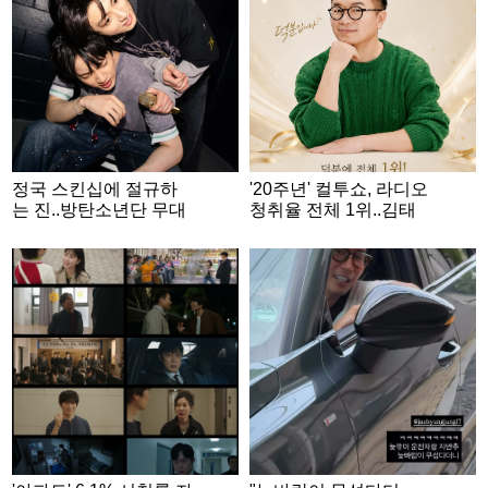
정국 스킨십에 절규하
'20주년' 컬투쇼, 라디오
는 진..방탄소년단 무대
청취율 전체 1위..김태
뒤 비글美 폭발 [스타이
균 "꿈 이루며 20년 행
슈]
복하고 감사"