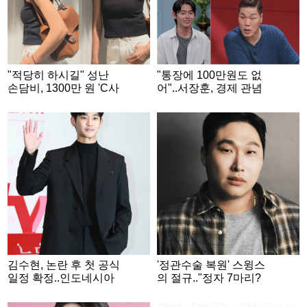
"적당히 하시길" 성난
"통장에 100만원도 없
손담비, 1300만 원 'C사
어"..서장훈, 경제 관념
가방' 들고 웃었다
없는 '무명 배우'에 분노
[연애전쟁]
김수현, 논란 후 첫 공식
'정관수술 복원' 스윙스
일정 확정..인도네시아
의 절규.."정자 7마리?
RCTI 37주년 특집 출연
이제 3억 마리" [스타이
슈]