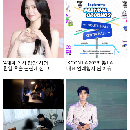
'4대째 의사 집안' 하영,
'KCON LA 2026' 美 LA
친일 후손 논란에 선 그
대표 연례행사 된 이유
었다 "증조부 안상호 맞
지만..의혹 사실무근"
[공식]