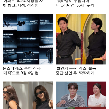
'아파트' 6.1% 시청률 자
"늦바람이 무섭다더
체 최고..지성, 정진영
니"..강민경 '56세' 늦깎
잃고 '분노의 피눈물'[종
이 운전자 정재형 포착
합]
몬스타엑스, 주헌 작사
'발연기 논란' 덱스, 활동
'매직'으로 9월 4일 컴
중단 선언 후..딱딱하게
백..형원 자작곡도 수록
굳은 표정 [스타이슈]