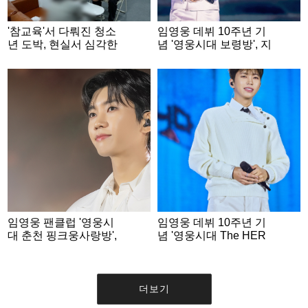
'참교육'서 다뤄진 청소
임영웅 데뷔 10주년 기
년 도박, 현실서 심각한
념 '영웅시대 보령방', 지
수준..2억 4천만원 잃기
역 아동 복지시설에 성
도 [PD수첩]
금..선한 영향력 실천
임영웅 팬클럽 '영웅시
임영웅 데뷔 10주년 기
대 춘천 핑크웅사랑방',
념 '영웅시대 The HER
데뷔 10주년 기념 폭염
O Top 강원', 학대피해
취약계층에 200만원 기
아동 위해 500만원 후원
부
더보기