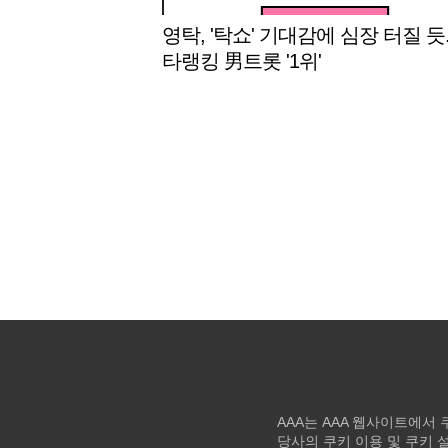
영탁, '탁쇼' 기대감에 심장 터질 듯.
타랭킹 男트롯 '1위'
AAA는 AAA 웹사이트에서
당사의 쿠키 이용 및 쿠키 