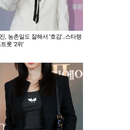
진, 농촌일도 잘해서 '호감'..스타랭
트롯 '2위'