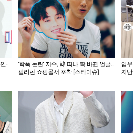
인·
'학폭 논란' 지수, 韓 떠나 확 바뀐 얼굴..
임우
필리핀 쇼핑몰서 포착 [스타이슈]
지난
보장'