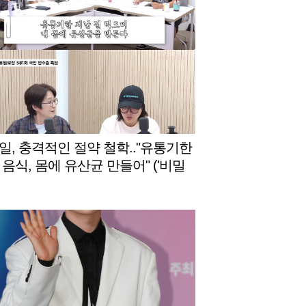
일, 충격적인 절약 철학.."유통기한
 음식, 몸에 유산균 만들어" ('비밀
)