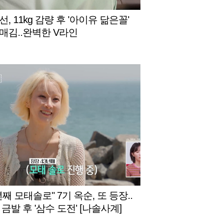
, 11kg 감량 후 '아이유 닮은꼴'
매김..완벽한 V라인
년째 모태솔로" 7기 옥순, 또 등장..
금발 후 '삼수 도전' [나솔사계]