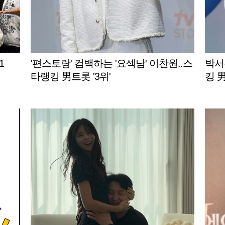
1
'편스토랑' 컴백하는 '요섹남' 이찬원..스
박서
타랭킹 男트롯 '3위'
킹 男