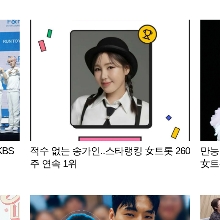
KBS
적수 없는 송가인..스타랭킹 女트롯 260
만능
주 연속 1위
女트