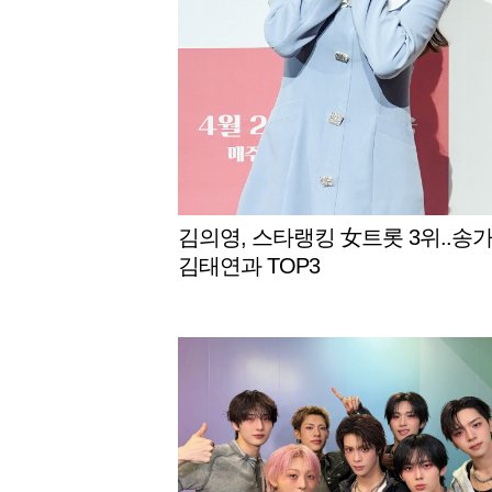
김의영, 스타랭킹 女트롯 3위..송가
김태연과 TOP3