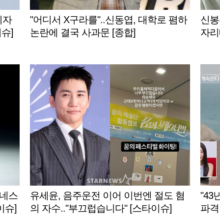
기자
"어디서 X구라를"..신동엽, 대학로 폄하
신봉선
슈]
논란에 결국 사과문 [종합]
자리
유네스
유세윤, 음주운전 이어 이번엔 절도 혐
"43
이슈]
의 자수.."부끄럽습니다" [스타이슈]
파격 