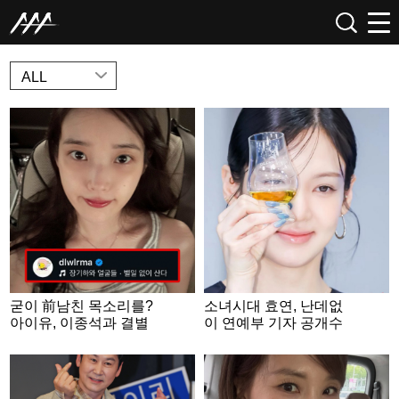
NEWS
ALL
굳이 前남친 목소리를?
소녀시대 효연, 난데없
아이유, 이종석과 결별
이 연예부 기자 공개수
후 장기하 BGM [종합]
배.."집 주소 삽니다" [스
타이슈]