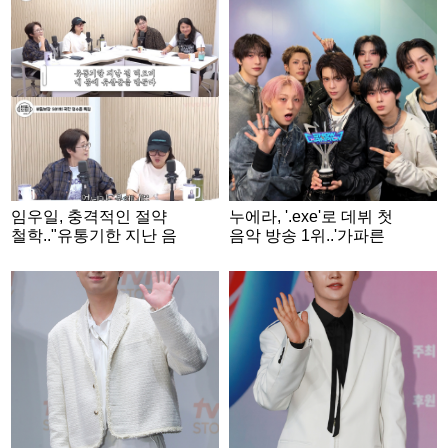
임우일, 충격적인 절약
누에라, '.exe'로 데뷔 첫
철학.."유통기한 지난 음
음악 방송 1위..'가파른
식, 몸에 유산균 만들어"
상승세'
('비밀보장')