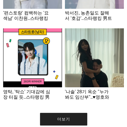
'편스토랑' 컴백하는 '요
박서진, 농촌일도 잘해
섹남' 이찬원..스타랭킹
서 '호감'..스타랭킹 男트
男트롯 '3위'
롯 '2위'
영탁, '탁쇼' 기대감에 심
'나솔' 28기 옥순 "누가
장 터질 듯..스타랭킹 男
봐도 임산부"..♥영호와
트롯 '1위'
입맞춤 '달달' 일상
더보기