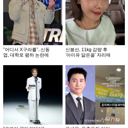
"어디서 X구라를"..신동
신봉선, 11kg 감량 후
엽, 대학로 폄하 논란에
'아이유 닮은꼴' 자리매
결국 사과문 [종합]
김..완벽한 V라인