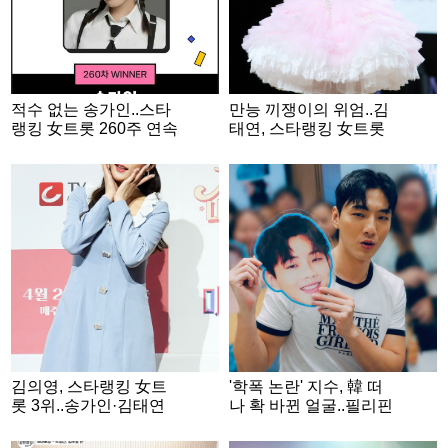
적수 없는 송가인..스타
만능 끼쟁이의 위엄..김
랭킹 女트롯 260주 연속
태연, 스타랭킹 女트롯
1위
2위
김의영, 스타랭킹 女트
'학폭 논란' 지수, 韓 떠
롯 3위..송가인·김태연
나 확 바뀐 얼굴..필리핀
과 TOP3
쇼핑몰서 포착 [스타이
슈]