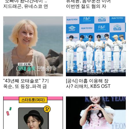
"오빠야 왔다간데이"..
유세윤, 음주운전 이어
지드래곤, 유네스코 연
이번엔 절도 혐의 자
설 마치고 남긴 한마디
수.."부끄럽습니다" [스
[스타이슈]
타이슈]
"43년째 모태솔로" 7기
[공식] 아홉 이용해 장
옥순, 또 등장..파격 금
사? 리매치, KBS OST
발 후 '삼수 도전' [나솔
투표 사기 논란 인정
사계]