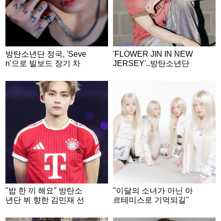
방탄소년단 정국, 'Seve
'FLOWER JIN IN NEW
n'으로 빌보드 장기 차
JERSEY'..방탄소년단
트 점령..글로벌 차트 15
진, 월드와이드 큐티 아
9주 진입 성공 '亞최초·
미 녹인 월드와이드 핸
최장 기록 경신'
섬 환상 라이브
"밥 한 끼 해요" 방탄소
"이달의 소녀가 아닌 아
년단 뷔 향한 김민재 선
르테미스로 기억되길"
수의 진심 어린 메시지
[★FULL인터뷰]