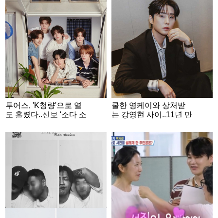
투어스, 'K청량'으로 열
쿨한 영케이와 상처받
도 홀렸다..신보 '소다 소
는 강영현 사이..11년 만
다'로 日차트 호성적 [★
에 꺼낸 완벽한 민낯 [★
FOCUS]
FULL인터뷰]