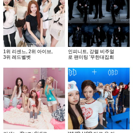
1위 리센느, 2위 아이브,
인피니트, 강렬 비주얼
3위 레드벨벳
로 팬미팅 '무한대집회
Ⅴ' 개인 콘셉트 포토 공
개..기대감 증폭