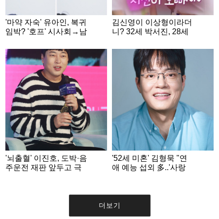
'마약 자숙' 유아인, 복귀
김신영이 이상형이라더
임박? '호프' 시사회→남
니? 32세 박서진, 28세
사친 스킨십...자꾸 보이
미녀 개그우먼 황혜선
네 [스타이슈]
과 러브라인 [살림남][★
밤TV]
'뇌출혈' 이진호, 도박·음
'52세 미혼' 김형묵 "연
주운전 재판 앞두고 극
애 예능 섭외 多..'사랑
비리에 퇴원
처방' 통해 결혼 간접 체
험했죠" [★FULL인터
뷰]
더보기