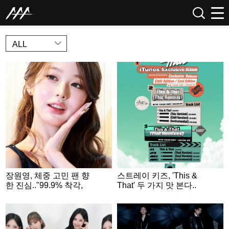
NEWS
ALL
장원영, 체중 고민 팬 향
스트레이 키즈, 'This &
한 진심.."99.9% 착각,
That' 두 가지 맛 본다..
있는 그대로 예뻐"
리믹스 싱글 2종 발표