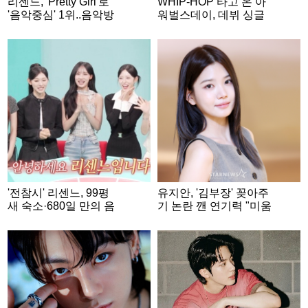
리센느, 'Pretty Girl'로
WHIP-HOP 타고 온 아
'음악중심' 1위..음악방
워벌스데이, 데뷔 싱글
송 3관왕
'Our Birthday' 콘셉트 포
토 공개..기대 UP
'전참시' 리센느, 99평
유지안, '김부장' 꽂아주
새 숙소·680일 만의 음
기 논란 깬 연기력 "미움
방 1위..감동적 성장史
도 사랑도 영광" [★FUL
[종합]
L인터뷰]