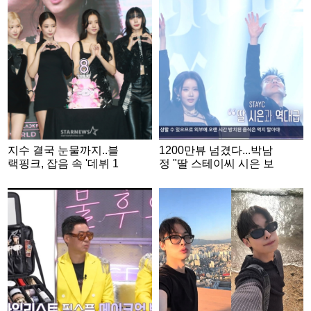
지수 결국 눈물까지..블
1200만뷰 넘겼다...박남
랙핑크, 잡음 속 '데뷔 1
정 "딸 스테이씨 시은 보
0주년' 마무리 [스타이
며 많이 배워" [불후][별
슈]
별TV]