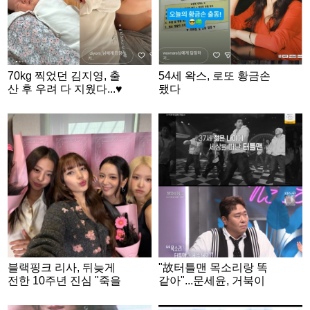
70kg 찍었던 김지영, 출
54세 왁스, 로또 황금손
산 후 우려 다 지웠다...♥
됐다
윤수영 눈에서 꿀뚝떨
블랙핑크 리사, 뒤늦게
"故터틀맨 목소리랑 똑
전한 10주년 진심 "죽을
같아"...문세윤, 거북이
때까지 함께할 멤버들"
고정 멤버 되나 [불후]
[★밤TView]