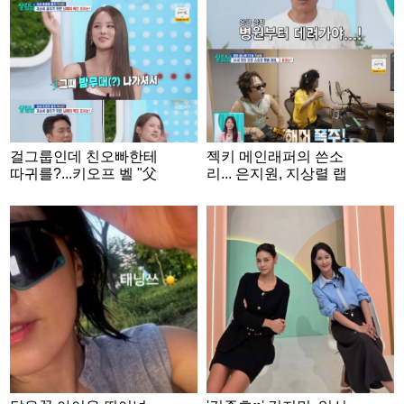
걸그룹인데 친오빠한테
젝키 메인래퍼의 쓴소
따귀를?...키오프 벨 "父
리... 은지원, 지상렬 랩
심신은 밤무대에" [살림
듣고 경악 "병원부터 가
남][별별TV]
야" [살림남]