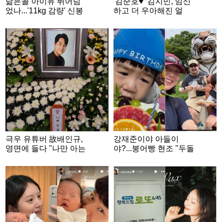
닮은꼴 아이유 뛰어넘
'김준호♥' 김지민, 임신
었나...'11kg 감량' 신봉
하고 더 우아해진 얼
선, 물오른 미모
굴...안현모가 공개한 근
황
극우 유튜버 故배인규,
강재준이야 아들이
영면에 들다 "나만 아는
야?...붕어빵 현조 "두돌
진실 묻어둔 채" [스타이
정말 축하해"
슈]