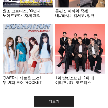
원조 코르티스, 90년대
통편집 아까워 죽겠
노이즈였다 "자체 제작
네..'하시5' 김서원, 정규
아이돌...코디도 직접"
리+최소윤이 반한 비주
[불후의 명곡]
얼
QWER의 새로운 도전!
1위 방탄소년단, 2위 에
두 번째 투어 'ROCKET
이티즈, 3위 코르티스
LAUNCH' 포스터 공개..
4인 4색 우주인 변신
더보기