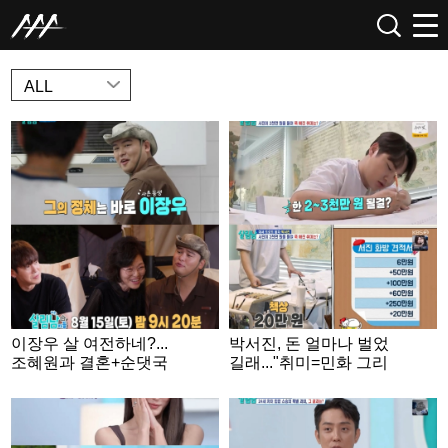
NEWS
ALL
이장우 살 여전하네?...
박서진, 돈 얼마나 벌었
조혜원과 결혼+순댓국
길래..."취미=민화 그리
집 논란 이후 '살림남' 예
기 3천만원 써" [살림남]
능 복귀 예고 [스타이슈]
[★밤TView]