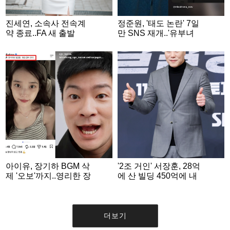
진세연, 소속사 전속계
정준원, '태도 논란' 7일
약 종료..FA 새 출발
만 SNS 재개..'유부녀
킬러' 수줍게 홍보 [스타
이슈]
아이유, 장기하 BGM 삭
'2조 거인' 서장훈, 28억
제 '오보'까지..영리한 장
에 산 빌딩 450억에 내
기하는 '단편영화 홍보'
놨다..280억대 차익 [스
SNS 게재 [스타이슈]
타이슈]
더보기