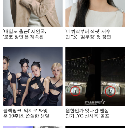
'내일도 출근!' 서인국,
'데뷔작부터 잭팟' 서수
'로코 장인'은 계속된
민 "父, '김부장' 첫 장면
다.."40대에도 자연스럽
부터 우셨어요" [★FUL
게" [★FULL인터뷰]
L인터뷰]
블랙핑크, 억지로 짜맞
원한인가 엇나간 팬심
춘 10주년..씁쓸한 생일
인가..YG 신사옥 '골프
잔치 [★FOCUS]
채 테러' 20대女 정체
[종합]