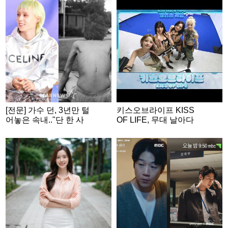
[전문] 가수 던, 3년만 털
키스오브라이프 KISS
어놓은 속내.."단 한 사
OF LIFE, 무대 날아다
람에게만 닿더라도"
니는 무대 장인들💕 | A
CON 2026 밸런스게
임|‘Would you rather’ g
ame | ENG SUB #ACO
N2026