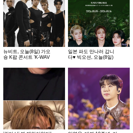
뉴비트, 오늘(8일) 가오
일본 파도 만나러 갑니
슝 K팝 콘서트 'K-WAV
다♥ 빅오션, 오늘(8일)
E INFINITY' 출격
日 팬미팅