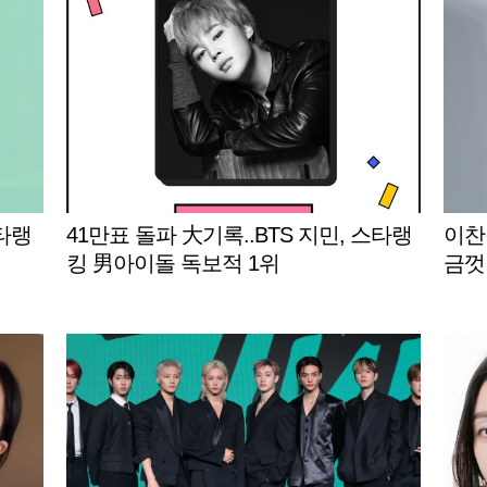
타랭
41만표 돌파 大기록..BTS 지민, 스타랭
이찬원
킹 男아이돌 독보적 1위
금껏 