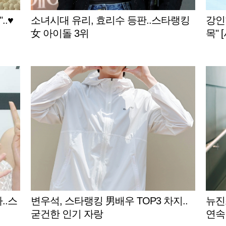
..♥
소녀시대 유리, 효리수 등판..스타랭킹
강인한
女 아이돌 3위
목" 
..스
변우석, 스타랭킹 男배우 TOP3 차지..
뉴진
굳건한 인기 자랑
연속 