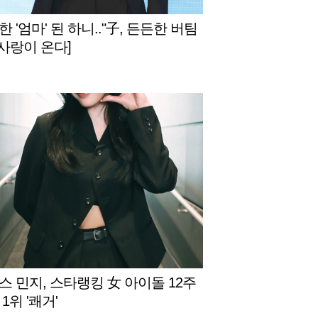
 '엄마' 된 하니.."子, 든든한 버팀
[사랑이 온다]
스 민지, 스타랭킹 女 아이돌 12주
1위 '쾌거'