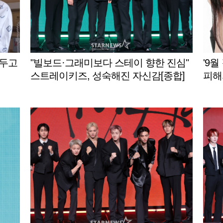
앞두고
"빌보드·그래미보다 스테이 향한 진심"
'9
스트레이키즈, 성숙해진 자신감[종합]
피해