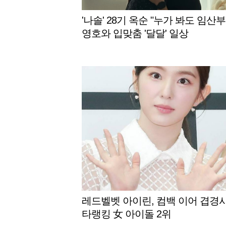
'나솔' 28기 옥순 "누가 봐도 임산부"
영호와 입맞춤 '달달' 일상
레드벨벳 아이린, 컴백 이어 겹경사
타랭킹 女 아이돌 2위