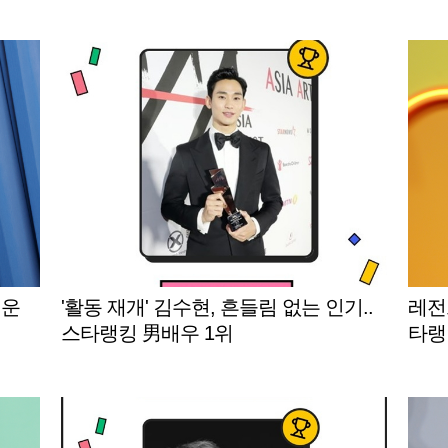
거운
'활동 재개' 김수현, 흔들림 없는 인기..
레전
스타랭킹 男배우 1위
타랭