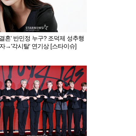
월 결혼' 반민정 누구? 조덕제 성추행
자→'각시탈' 연기상 [스타이슈]