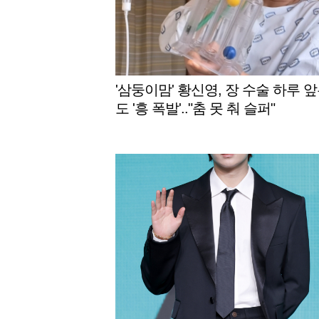
'삼둥이맘' 황신영, 장 수술 하루 
도 '흥 폭발'.."춤 못 춰 슬퍼"