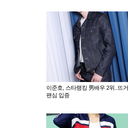
이준호, 스타랭킹 男배우 2위..뜨
팬심 입증