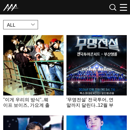
NEWS
ALL
"이게 우리의 방식"..웨
'무명전설' 전국투어, 연
이프 보이즈, 가요계 출
말까지 달린다..12월 부
사표
산 앙코르 콘서트 확정