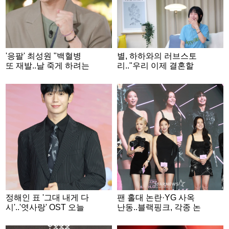
'응팔' 최성원 "백혈병
별, 하하와의 러브스토
또 재발..날 죽게 하려는
리.."우리 이제 결혼할
건가 싶었다" [해피투게
나이야" 문자로 연인 발
더]
전 [그사세]
정해인 표 '그대 내게 다
팬 홀대 논란·YG 사옥
시'..'엿사랑' OST 오늘
난동..블랙핑크, 각종 논
(7일) 발매
란 속 10주년 완전체 행
사 [종합]