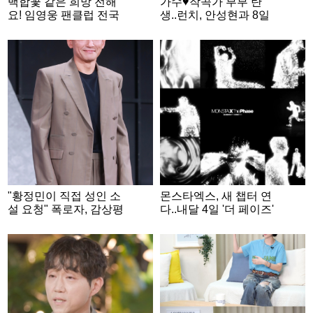
백합꽃 같은 희망 전해
가수♥작곡가 부부 탄
요! 임영웅 팬클럽 전국
생..런치, 안성현과 8일
영웅시대, 데뷔 10주년
결혼
기념 '웅드림장학금' 네
번째 꽃밭
"황정민이 직접 성인 소
몬스타엑스, 새 챕터 연
설 요청" 폭로자, 감상평
다..내달 4일 '더 페이즈'
녹취록도 공개 [스타이
발매 확정
슈]