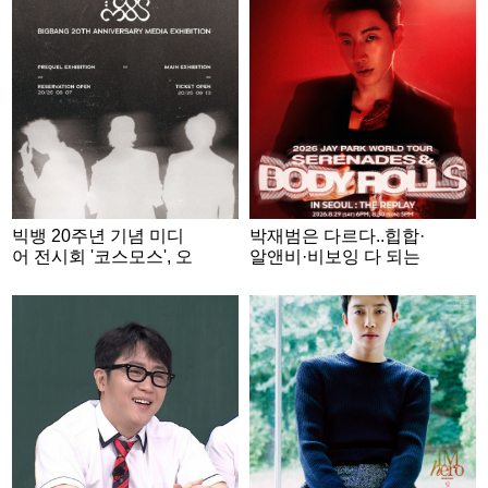
빅뱅 20주년 기념 미디
박재범은 다르다..힙합·
어 전시회 '코스모스', 오
알앤비·비보잉 다 되는
늘(7일) 프리퀄 티켓 오
유일무이 콘서트
픈