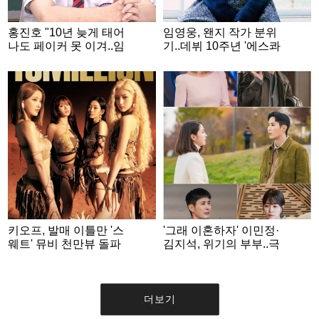
홍진호 "10년 늦게 태어
임영웅, 왠지 작가 분위
나도 페이커 못 이겨..임
기..데뷔 10주년 '에스콰
요한은 내 발밑" [아는
이어' 커버 장식
형님]
키오프, 발매 이틀만 '스
'그래 이혼하자' 이민정·
웨트' 뮤비 천만뷰 돌파
김지석, 위기의 부부..극
명한 성격 차이
더보기