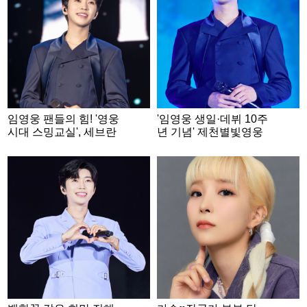
임영웅 팬들의 힘! '영웅
'임영웅 생일·데뷔 10주
시대 스밍교실', 세브란
년 기념' 제천별빛영웅
스 재활병원에 808만원
시대, 취약계층 위한 성
기부
금 600만원 제천시에 기
탁