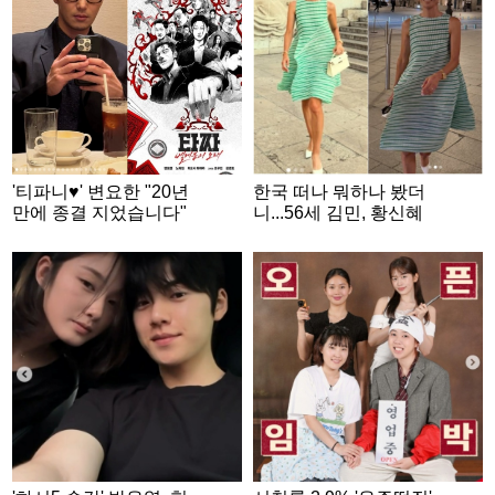
'티파니♥' 변요한 "20년
한국 떠나 뭐하나 봤더
만에 종결 지었습니다"
니...56세 김민, 황신혜
도 반한 파리의 여신