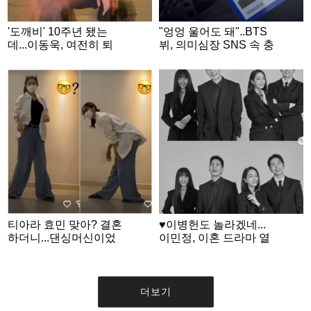
'도깨비' 10주년 됐는
"엉엉 울어도 돼"..BTS
데...이동욱, 여전히 퇴
뷔, 의미심장 SNS 속 충
폐미 넘치는 저승이
격의 무보정 증명사진
[스타이슈]
티아라 효민 맞아? 결혼
♥이병헌도 놀라겠네...
하더니...댄싱머신이었
이민정, 이혼 드라마 열
는데 웨이브 왜이래
혈 홍보요정
더보기