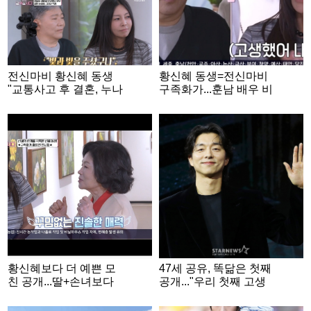
전신마비 황신혜 동생
황신혜 동생=전신마비
"교통사고 후 결혼, 누나
구족화가...훈남 배우 비
와 아내 펑펑 울어"[같이
주얼 동생 공개 [같이삽
삽시다][★밤TView]
시다][별별TV]
황신혜보다 더 예쁜 모
47세 공유, 똑닮은 첫째
친 공개...딸+손녀보다
공개..."우리 첫째 고생
더 곱네 [같이삽시다]
이 많아"