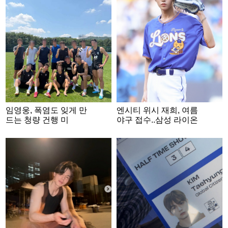
임영웅, 폭염도 잊게 만
엔시티 위시 재희, 여름
드는 청량 건행 미
야구 접수..삼성 라이온
소.."대체불가 히어로"
즈 시구 '화제'