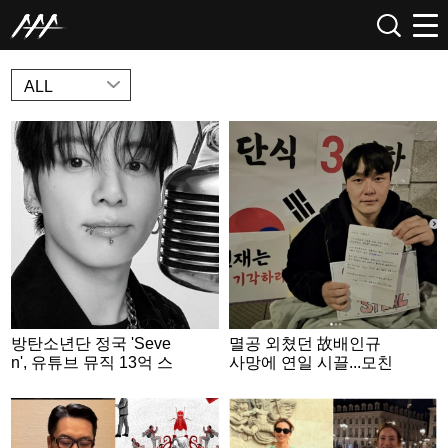
NEWS
ALL
방탄소년단 정국 'Seve
멸공 외쳤던 故배인규
n', 유튜브 뮤직 13억 스
사망에 연일 시끌...모친
트리밍 돌파..亞 남성 아
사망+尹 탄핵에 마약 중
티스트 데뷔곡 최초
독 치료 받았지만 [스타
이슈]