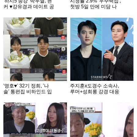
'하시5 송강' 박우열, 현
시청률 2.9% '우주떡집',
커 ♥강유경과 데이트 공
첫방 5일 만에 미담 나
개 "알아보면 도망가"
왔다...이영지x미미x이
[스타이슈]
은지 통 큰 선물 [스타이
슈]
'영호♥' 32기 정희, '나
주지훈x도경수 소속사,
솔' 통편집 비하인드 입
루머+성희롱 강경 대응
열었다 [스타이슈]
"삭제해도 선처 없어"
[전문]