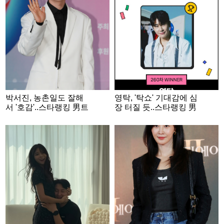
박서진, 농촌일도 잘해
영탁, '탁쇼' 기대감에 심
서 '호감'..스타랭킹 男트
장 터질 듯..스타랭킹 男
롯 '2위'
트롯 '1위'