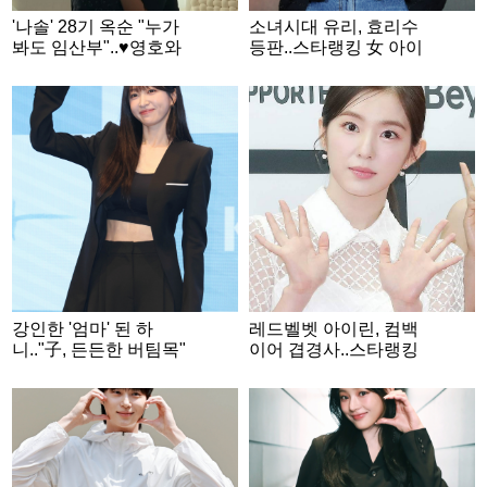
'나솔' 28기 옥순 "누가
소녀시대 유리, 효리수
봐도 임산부"..♥영호와
등판..스타랭킹 女 아이
입맞춤 '달달' 일상
돌 3위
강인한 '엄마' 된 하
레드벨벳 아이린, 컴백
니.."子, 든든한 버팀목"
이어 겹경사..스타랭킹
[사랑이 온다]
女 아이돌 2위