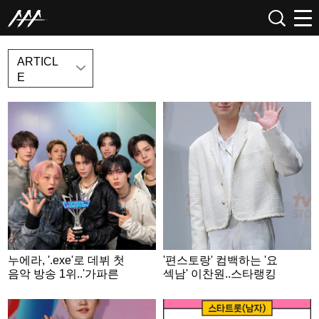
NEWS
ARTICL
E
누에라, '.exe'로 데뷔 첫
'편스토랑' 컴백하는 '요
음악 방송 1위..'가파른
섹남' 이찬원..스타랭킹
상승세'
男트롯 '3위'