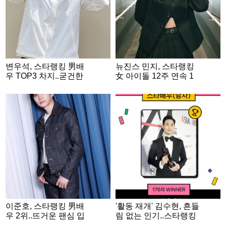
변우석, 스타랭킹 男배
뉴진스 민지, 스타랭킹
우 TOP3 차지..굳건한
女 아이돌 12주 연속 1
인기 자랑
위 '쾌거'
이준호, 스타랭킹 男배
'활동 재개' 김수현, 흔들
우 2위..뜨거운 팬심 입
림 없는 인기..스타랭킹
증
男배우 1위