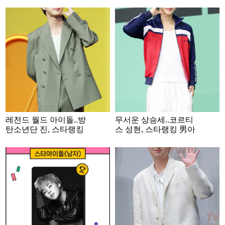
레전드 월드 아이돌..방
무서운 상승세..코르티
탄소년단 진, 스타랭킹
스 성현, 스타랭킹 男아
男아이돌 3위
이돌 2주째 2위