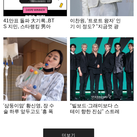
41만표 돌파 大기록..BT
이찬원, '트로트 왕자' 인
S 지민, 스타랭킹 男아
기 이 정도? "지금껏 광
이돌 독보적 1위
고 23개 넘어" [편스토
랑]
'삼둥이맘' 황신영, 장 수
"빌보드·그래미보다 스
술 하루 앞두고도 '흥 폭
테이 향한 진심" 스트레
발'.."춤 못 춰 슬퍼"
이키즈, 성숙해진 자신
감[종합]
더보기