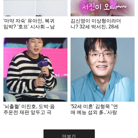
'마약 자숙' 유아인, 복귀
김신영이 이상형이라더
임박? '호프' 시사회→남
니? 32세 박서진, 28세
사친 스킨십...자꾸 보이
미녀 개그우먼 황혜선
네 [스타이슈]
과 러브라인 [살림남][★
밤TV]
'뇌출혈' 이진호, 도박·음
'52세 미혼' 김형묵 "연
주운전 재판 앞두고 극
애 예능 섭외 多..'사랑
비리에 퇴원
처방' 통해 결혼 간접 체
험했죠" [★FULL인터
뷰]
더보기