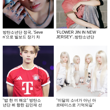
방탄소년단 정국, 'Seve
'FLOWER JIN IN NEW
n'으로 빌보드 장기 차
JERSEY'..방탄소년단
트 점령..글로벌 차트 15
진, 월드와이드 큐티 아
9주 진입 성공 '亞최초·
미 녹인 월드와이드 핸
최장 기록 경신'
섬 환상 라이브
"밥 한 끼 해요" 방탄소
"이달의 소녀가 아닌 아
년단 뷔 향한 김민재 선
르테미스로 기억되길"
수의 진심 어린 메시지
[★FULL인터뷰]