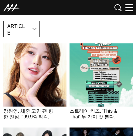
NEWS
ARTICL
E
장원영, 체중 고민 팬 향
스트레이 키즈, 'This &
한 진심.."99.9% 착각,
That' 두 가지 맛 본다..
있는 그대로 예뻐"
리믹스 싱글 2종 발표