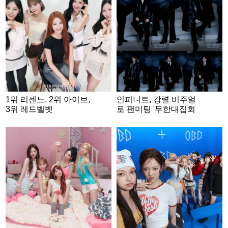
1위 리센느, 2위 아이브,
인피니트, 강렬 비주얼
3위 레드벨벳
로 팬미팅 '무한대집회
Ⅴ' 개인 콘셉트 포토 공
개..기대감 증폭