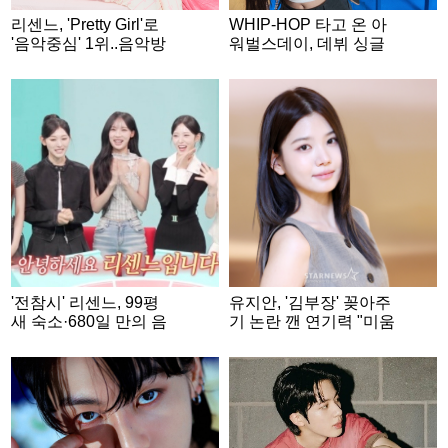
리센느, 'Pretty Girl'로
WHIP-HOP 타고 온 아
'음악중심' 1위..음악방
워벌스데이, 데뷔 싱글
송 3관왕
'Our Birthday' 콘셉트 포
토 공개..기대 UP
'전참시' 리센느, 99평
유지안, '김부장' 꽂아주
새 숙소·680일 만의 음
기 논란 깬 연기력 "미움
방 1위..감동적 성장史
도 사랑도 영광" [★FUL
[종합]
L인터뷰]