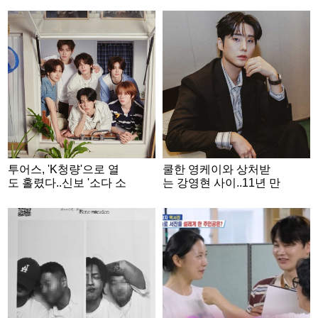
투어스, 'K청량'으로 열
쿨한 영케이와 상처받
도 홀렸다..신보 '소다 소
는 강영현 사이..11년 만
다'로 日차트 호성적 [★
에 꺼낸 완벽한 민낯 [★
FOCUS]
FULL인터뷰]