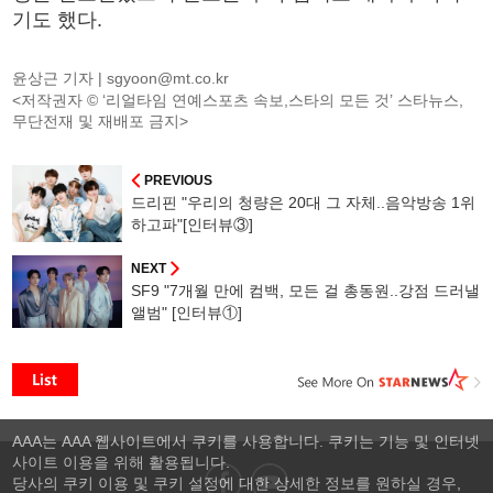
기도 했다.
윤상근 기자 |
sgyoon@mt.co.kr
<저작권자 © ‘리얼타임 연예스포츠 속보,스타의 모든 것’ 스타뉴스,
무단전재 및 재배포 금지>
PREVIOUS
드리핀 "우리의 청량은 20대 그 자체..음악방송 1위
하고파"[인터뷰③]
NEXT
SF9 "7개월 만에 컴백, 모든 걸 총동원..강점 드러낼
앨범" [인터뷰①]
AAA는 AAA 웹사이트에서 쿠키를 사용합니다. 쿠키는 기능 및 인터넷
사이트 이용을 위해 활용됩니다.
당사의 쿠키 이용 및 쿠키 설정에 대한 상세한 정보를 원하실 경우,