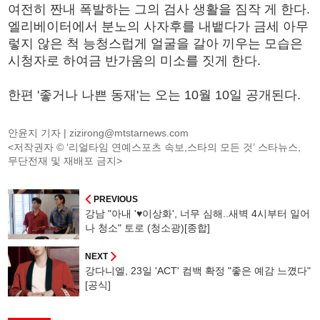
여전히 짠내 폭발하는 그의 검사 생활을 짐작 게 한다.
엘리베이터에서 분노의 사자후를 내뱉다가 금세 아무
렇지 않은 척 능청스럽게 얼굴을 갈아 끼우는 모습은
시청자로 하여금 반가움의 미소를 짓게 한다.
한편 '좋거나 나쁜 동재'는 오는 10월 10일 공개된다.
안윤지 기자 |
zizirong@mtstarnews.com
<저작권자 © ‘리얼타임 연예스포츠 속보,스타의 모든 것’ 스타뉴스,
무단전재 및 재배포 금지>
PREVIOUS
강남 "아내 '♥이상화', 너무 심해..새벽 4시부터 일어
나 청소" 토로 (청소광)[종합]
NEXT
강다니엘, 23일 'ACT' 컴백 확정 "좋은 예감 느꼈다"
[공식]