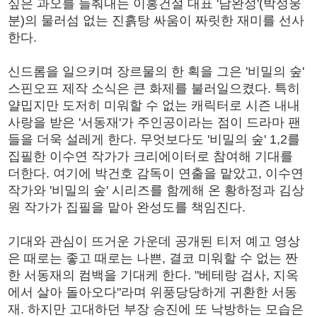
싶은 과오를 들춰내는 이홍건설 대표 '남완성'(박성웅
분)의 물러섬 없는 진흙탕 싸움이 짜릿한 재미를 선사
한다.
신드롬을 일으키며 장르물의 한 획을 그은 '비밀의 숲'
스핀오프 제작 소식은 큰 화제를 불러일으켰다. 특히
얄밉지만 도저히 미워할 수 없는 캐릭터로 시즌 내내
사랑을 받은 '서동재'가 주인공이라는 점이 드라마 팬
들을 더욱 설레게 한다. 무엇보다도 '비밀의 숲' 1,2를
집필한 이수연 작가가 크리에이터로 참여해 기대를
더한다. 여기에 박건호 감독이 연출을 맡았고, 이수연
작가와 '비밀의 숲' 시리즈를 함께해 온 황하정과 김상
원 작가가 집필을 맡아 완성도를 책임진다.
기대와 관심이 뜨거운 가운데 공개된 티저 예고 영상
은 때로는 좋고 때로는 나쁜, 결코 미워할 수 없는 짠
한 서동재의 컴백을 기대케 한다. "베테랑 검사, 지옥
에서 살아 돌아오다"라며 위풍당당하게 귀환한 서동
재. 하지만 고대하던 부장 승진에 또 낙방하는 모습은