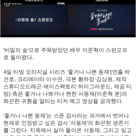
'비밀의 숲'으로 주목받았던 배우 이준혁이 스핀오프
로 돌아왔다.
4일 티빙 오리지널 시리즈 '좋거나 나쁜 동재'(연출 박
건호, 크리에이터 이수연, 극본 황하정·김상원, 제작
스튜디오드래곤·에이스팩토리·하이그라운드, 제공 티
빙) 측은 좋거나 나쁘거나 짠한 서동재(이준혁 분)의
화끈한 귀환을 알리는 티저 예고 영상을 공개했다.
'좋거나 나쁜 동재'는 스폰 검사라는 과거에서 벗어나
현재로 인정받고 싶은 검사 '서동재'의 화끈한 생존기
를 그린다. 지옥에서 살아 돌아온 서동재, 그리고 잊고