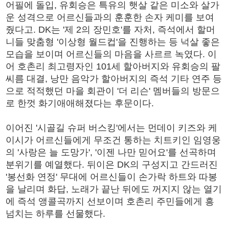
어필에 돌입, 유회승은 특유의 햇살 같은 미소와 살가
운 성격으로 어르신들과의 훈훈한 손자 케미를 보여
줬다고. DK는 '제 2의 장민호'를 자처, 즉석에서 할머
니들 맞춤형 '이상형 월드컵'을 진행하는 등 넉살 좋은
모습을 보이며 어르신들의 마음을 사르르 녹였다. 이
어 호촌리 최고령자인 101세 할아버지와 유회승의 팔
씨름 대결, 낭만 음악가 할아버지의 즉석 기타 연주 등
으로 적적했던 마을 회관이 '더 리슨' 멤버들의 방문으
로 한껏 화기애애해졌다는 후문이다.
이어진 '시골길 슈퍼 버스킹'에서는 먼데이 키즈와 케
이시가 어르신들에게 무조건 통하는 치트키인 임영웅
의 '사랑은 늘 도망가', '이젠 나만 믿어요'를 선곡하며
분위기를 예열했다. 뒤이은 DK의 구성지고 간드러진
'봉선화 연정' 무대에 어르신들이 손가락 하트와 따봉
을 날리며 화답, 노래가 끝난 뒤에도 꺼지지 않는 열기
에 즉석 앵콜곡까지 선보이며 호촌리 주민들에게 흥
넘치는 하루를 선물했다.