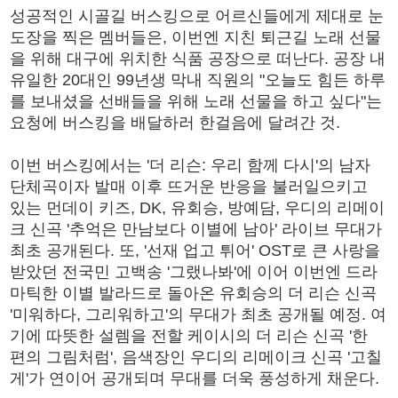
성공적인 시골길 버스킹으로 어르신들에게 제대로 눈
도장을 찍은 멤버들은, 이번엔 지친 퇴근길 노래 선물
을 위해 대구에 위치한 식품 공장으로 떠난다. 공장 내
유일한 20대인 99년생 막내 직원의 "오늘도 힘든 하루
를 보내셨을 선배들을 위해 노래 선물을 하고 싶다"는
요청에 버스킹을 배달하러 한걸음에 달려간 것.
이번 버스킹에서는 '더 리슨: 우리 함께 다시'의 남자
단체곡이자 발매 이후 뜨거운 반응을 불러일으키고
있는 먼데이 키즈, DK, 유회승, 방예담, 우디의 리메이
크 신곡 '추억은 만남보다 이별에 남아' 라이브 무대가
최초 공개된다. 또, '선재 업고 튀어' OST로 큰 사랑을
받았던 전국민 고백송 '그랬나봐'에 이어 이번엔 드라
마틱한 이별 발라드로 돌아온 유회승의 더 리슨 신곡
'미워하다, 그리워하고'의 무대가 최초 공개될 예정. 여
기에 따뜻한 설렘을 전할 케이시의 더 리슨 신곡 '한
편의 그림처럼', 음색장인 우디의 리메이크 신곡 '고칠
게'가 연이어 공개되며 무대를 더욱 풍성하게 채운다.