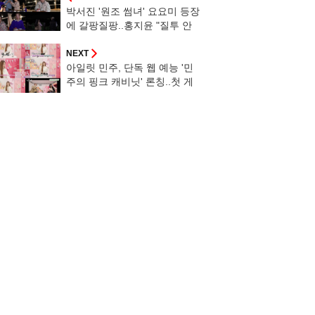
박서진 '원조 썸녀' 요요미 등장
에 갈팡질팡..홍지윤 "질투 안
해" [살림남]
NEXT
아일릿 민주, 단독 웹 예능 '민
주의 핑크 캐비닛' 론칭..첫 게
스트=르세라핌 홍은채