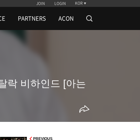
KOR
JOIN
LOGIN
CE
PARTNERS
ACON
 탈락 비하인드 [아는
PREVIOUS