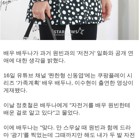
배우 배두나가 과거 원빈과의 '저전거' 일화와 공개 연
애에 대한 생각을 밝혔다.
16일 유튜브 채널 '짠한형 신동엽'에는 쿠팡플레이 시
리즈 '가족계획' 배우 배두나, 이수현이 출연한 영상이
게재됐다.
이날 정호철은 배두나에게 "자전거를 배우 원빈한테
배운 걸로 알고 있다"고 물었다.
이에 배두나는 "맞다. 만 스무살 때 원빈과 함께 드라
마 '광기'를 찍었는데 그때까지만 해도 내가 두 발 자전