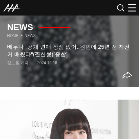
NEWS
HOME
NEWS
배두나 "공개 연애 장점 없어..원빈에 25년 전 자전
거 배웠다"(짠한형)[종합]
김노을 기자
2024-12-16