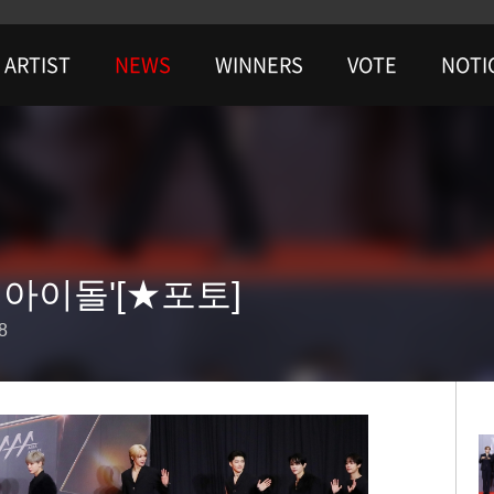
ARTIST
NEWS
WINNERS
VOTE
NOTI
 아이돌'[★포토]
8