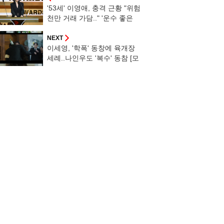
'53세' 이영애, 충격 근황 "위험
천만 거래 가담.." '운수 좋은
날' 예고 [2024 KBS 연기대상]
NEXT
이세영, '학폭' 동창에 육개장
세례..나인우도 '복수' 동참 [모
텔캘리][별별TV]