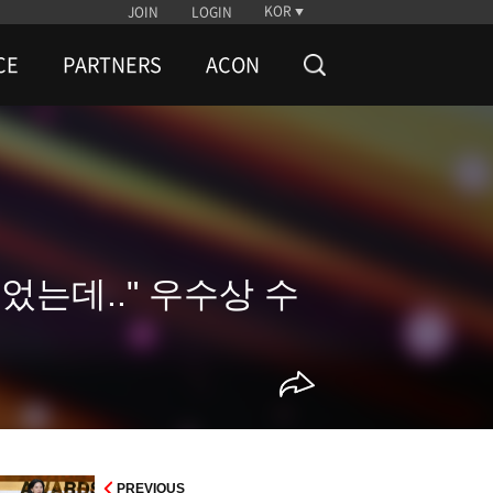
KOR
JOIN
LOGIN
CE
PARTNERS
ACON
었는데.." 우수상 수
PREVIOUS