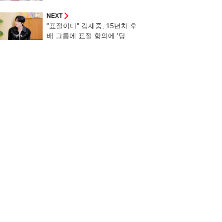
가"[재친구]
NEXT
"표절이다" 김재중, 15년차 후
배 그룹에 표절 항의에 '당
혹'[재친구]