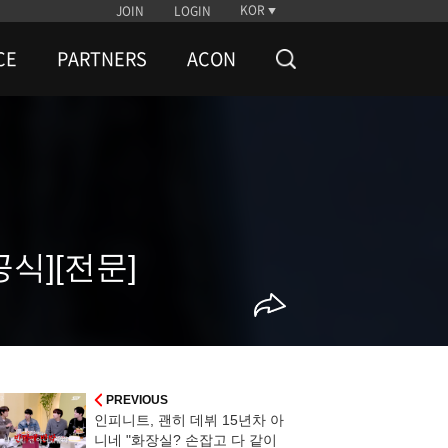
KOR
JOIN
LOGIN
CE
PARTNERS
ACON
식][전문]
PREVIOUS
인피니트, 괜히 데뷔 15년차 아
니네 "화장실? 손잡고 다 같이