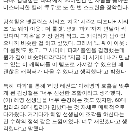
라마. 김성철은 '파과'에서 20여년간 한 사람을 쫓아온
미스터리한 킬러 '투우'로 또 한 번 스크린을 장악한다.
김성철은 넷플릭스 시리즈 '지옥' 시즌2, 디즈니+ 시리
즈 '노 웨이 아웃 : 더 룰렛', 영화 '파과'까지 연달아 찍
었다며 "'지옥'을 가장 먼저 찍고, 그 캐릭터가 남아있
으니까 비슷한 걸 하고 싶었다. 그래서 '노 웨이 아웃 :
더 룰렛'도 했고, 그 사이에 '파과' 출연을 결정했는데
뭔가 결이 비슷하더라"라며 "지금 이 시기에 내가 만날
수 있는 이 캐릭터를 이 템포로 가져갈 수 있으면 꽤
괜찮은 캐릭터가 나올 수 있다고 생각했다"고 밝혔다.
특히 '파과'를 통해 '리빙 레전드' 이혜영과 호흡을 맞추
게 된 김성철은 "너무 신선한 조합이라고 생각했다.
(이) 혜영 선생님을 너무 존경하는 것도 있지만, 60대
킬러와 30대 킬러가 만났다는 것 자체로 매력적으로
다가왔다. 거기다가 혜영 선생님이 조각을 하신다는
건 수학의 정석 같은 느낌이었다. 너무 재밌겠다고 생
각했다"고 말했다.