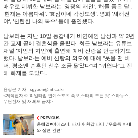
배우로 데뷔한 남보라는 '영광의 재인', '해를 품은 달',
'현재는 아름다워', '효심이네 각장도생', 영화 '새해전
야', '찬란한 나의 복수' 등에 출연했다.
남보라는 지난 10일 동갑내기 비연예인 남성과 약 2년
간 교제 끝에 결혼식을 올렸다. 최근 남보라는 유튜브
채널 '지인의 지인'에 출연해 예비 신랑을 언급하기도
했다. 남보라는 예비 신랑의 외모에 대해 "웃을 땐 비
버, 평소엔 손흥민 선수 조금 닮았다"며 "귀엽다"고 전
해 화제를 모았다.
윤상근 기자 |
sgyoon@mt.co.kr
<저작권자 © ‘리얼타임 연예스포츠 속보,스타의 모든 것’ 스타뉴스,
무단전재 및 재배포 금지>
PREVIOUS
홍혜걸♥여에스더, 파자마 환갑 파티.."우울증 아내
와 살면 간편"