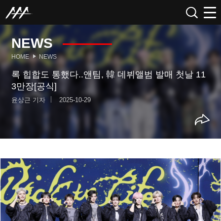
NEWS
HOME
NEWS
록 힙합도 통했다..앤팀, 韓 데뷔앨범 발매 첫날 11
3만장[공식]
윤상근 기자
2025-10-29