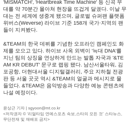
'MISMATCH', 'Heartbreak Time Machine' 등 신곡 무
대를 약 70분간 몰아쳐 현장을 뜨겁게 달궜다. 이날 무
대는 전 세계에 생중계 됐으며, 글로벌 슈퍼팬 플랫폼
위버스(Weverse) 라이브 기준 158개 국가·지역의 팬
들이 지켜봤다.
&TEAM의 한국 데뷔를 기념한 오프라인 캠페인도 화
제를 모으고 있다. 하이브 사옥 외벽이 '늑대 DNA'를
지닌 팀의 상징을 연상하게 만드는 발톱 자국과 '&TE
AM KR DEBUT' 문구로 랩핑 됐다. 남산서울타워, 김
포공항, 더현대서울 디지털갤러리, 주요 지하철 전광
판 등 서울 곳곳 역시 &TEAM의 얼굴과 메시지로 물
들었다. &TEAM은 음악방송과 다양한 예능 콘텐츠에
나설 예정이다.
윤상근 기자 |
sgyoon@mt.co.kr
<저작권자 © ‘리얼타임 연예스포츠 속보,스타의 모든 것’ 스타뉴스,
무단전재 및 재배포 금지>