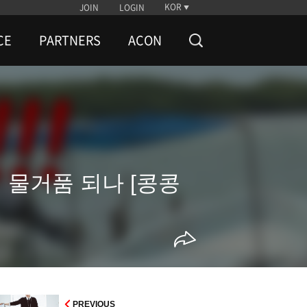
KOR
JOIN
LOGIN
CE
PARTNERS
ACON
비 물거품 되나 [콩콩
PREVIOUS