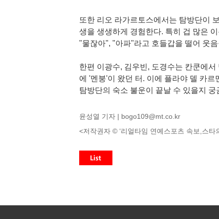
또한 리오 라가르토스에서는 탐방단이 보트
생을 생생하게 경험한다. 특히 겁 많은
"물잖아", "아파"라고 호들갑을 떨어 웃
한편 이광수, 김우빈, 도경수는 칸쿤에서
에 '멘붕'이 왔던 터. 이에 플라야 델 
탐방단의 숙소 불운이 끝날 수 있을지 궁금해
윤성열 기자 |
bogo109@mt.co.kr
<저작권자 © ‘리얼타임 연예스포츠 속보,스타의