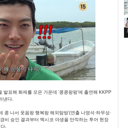
 발표해 화제를 모은 가운데 '콩콩팡팡'에 출연해 KKPP
러낸다.
은 데 콩 나서 웃음팡 행복팡 해외탐방'(연출 나영석·하무성·
별 경비 승인 결과부터 멕시코 야생을 만끽하는 투어 현장
다.