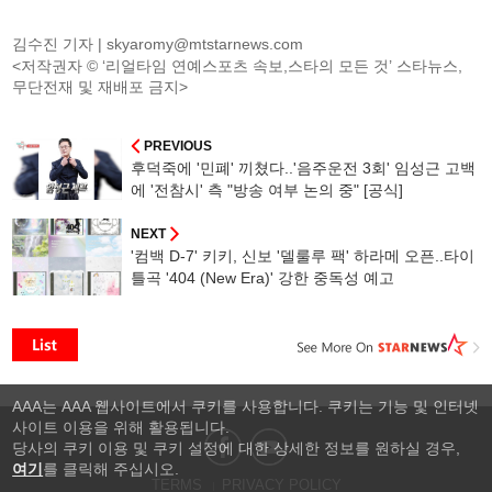
김수진 기자 |
skyaromy@mtstarnews.com
<저작권자 © ‘리얼타임 연예스포츠 속보,스타의 모든 것’ 스타뉴스,
무단전재 및 재배포 금지>
PREVIOUS
후덕죽에 '민폐' 끼쳤다..'음주운전 3회' 임성근 고백
에 '전참시' 측 "방송 여부 논의 중" [공식]
NEXT
'컴백 D-7' 키키, 신보 '델룰루 팩' 하라메 오픈..타이
틀곡 '404 (New Era)' 강한 중독성 예고
AAA는 AAA 웹사이트에서 쿠키를 사용합니다. 쿠키는 기능 및 인터넷
사이트 이용을 위해 활용됩니다.
당사의 쿠키 이용 및 쿠키 설정에 대한 상세한 정보를 원하실 경우,
여기
를 클릭해 주십시오.
TERMS
PRIVACY POLICY