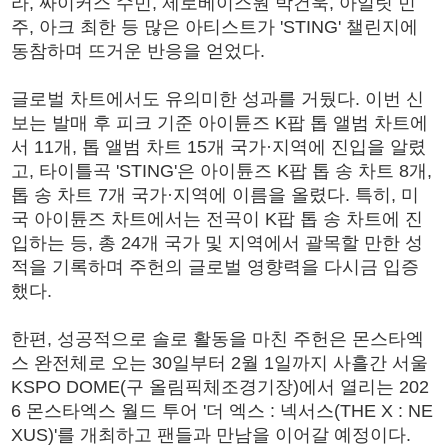
라, 싸이커스 수민, 제로베이스원 박건욱, 아일릿 민
주, 아크 최한 등 많은 아티스트가 'STING' 챌린지에
동참하며 뜨거운 반응을 얻었다.
글로벌 차트에서도 유의미한 성과를 거뒀다. 이번 신
보는 발매 후 피크 기준 아이튠즈 K팝 톱 앨범 차트에
서 11개, 톱 앨범 차트 15개 국가·지역에 진입을 알렸
고, 타이틀곡 'STING'은 아이튠즈 K팝 톱 송 차트 8개,
톱 송 차트 7개 국가·지역에 이름을 올렸다. 특히, 미
국 아이튠즈 차트에서는 전곡이 K팝 톱 송 차트에 진
입하는 등, 총 24개 국가 및 지역에서 괄목할 만한 성
적을 기록하며 주헌의 글로벌 영향력을 다시금 입증
했다.
한편, 성공적으로 솔로 활동을 마친 주헌은 몬스타엑
스 완전체로 오는 30일부터 2월 1일까지 사흘간 서울
KSPO DOME(구 올림픽체조경기장)에서 열리는 202
6 몬스타엑스 월드 투어 '더 엑스 : 넥서스(THE X : NE
XUS)'를 개최하고 팬들과 만남을 이어갈 예정이다.