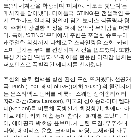
트)'의 세계관을 확장하며 '미쳐야, 비로소 빛난다'는
메시지를 담아냈다. 타이틀곡 'STING'은 전설적인 복
서 무하마드 알리의 명언이 담긴 보이스 샘플링과 함
께 주헌의 강렬한 래핑을 더해 음악적 무게감을 더했
다. 특히, 'STING' 무대에서 주헌은 포멀한 슈트부터
캐주얼한 의상까지 다채로운 스타일링을 소화, 카리
스마 넘치는 무대를 완성하며 시선을 압도했다. 또한,
복싱 기술인 '위빙'과 '스웨이'를 활용한 타격감 넘치는
퍼포먼스로 폭발적인 에너지를 선사했다.
주헌의 솔로 컴백을 향한 관심 또한 뜨거웠다. 선공개
곡 'Push (Feat. 레이 of IVE)(이하 'Push')'의 챌린지에
는 몬스타엑스 멤버를 비롯해 스웨덴 싱어송라이터
자라 라슨(Zara Larsson), 미국의 싱어송라이터 켈라
니(Kehlani)를 비롯해 동방신기 최강창민, 최예나, 아
이브 레이, 키키 이솔 등이 참여해 화제를 모았다. 이
어, 에이핑크 박초롱·윤보미, 세븐틴 도겸, 우주소녀
다영, 에이티즈 윤호, 크래비티 태영, 르세라핌 사쿠