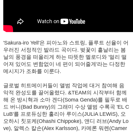
'Sakura-iro Yell'은 피아노와 스트링, 플루트 선율이 어
우러진 서정적인 발라드 곡이다. 벚꽃이 흩날리는 봄
날의 풍경을 떠올리게 하는 따뜻한 멜로디와 '멀리 떨
어져 있어도 변함없이 네 편이 되어줄게'라는 다정한
메시지가 조화를 이룬다.
글로벌 히트메이커들이 앨범 작업에 대거 참여해 음
악적 완성도를 끌어올렸다. &TEAM의 시작부터 함께
해 온 방시혁과 소마 겐다(Soma Genda)를 필두로 배
드 버니(Bad Bunny)의 그래미 수상 앨범 수록곡 'EL C
LuB'를 프로듀싱한 훌리아 루이스(JULiA LEWiS), 오
오하시 칫포케(Ohashi Chippoke), 앤디 러브(Andy Lo
ve), 알렉스 칼손(Alex Karlsson), 카메론 워렌(Camer