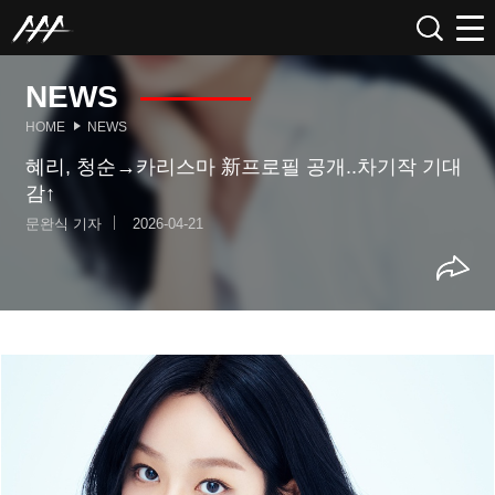
NEWS
HOME
NEWS
혜리, 청순→카리스마 新프로필 공개..차기작 기대
감↑
문완식 기자
2026-04-21