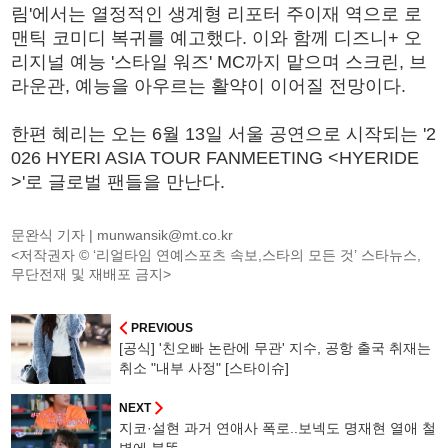
림'에서는 열정적인 생계형 리포터 주이재 역으로 로
맨틱 코미디 복귀를 예고했다. 이와 함께 디즈니+ 오
리지널 예능 '스타일 워즈' MC까지 맡으며 스크린, 브
라운관, 예능을 아우르는 활약이 이어질 전망이다.
한편 혜리는 오는 6월 13일 서울 공연으로 시작되는 '2
026 HYERI ASIA TOUR FANMEETING <HYERIDE
>'로 글로벌 팬들을 만난다.
문완식 기자 |
munwansik@mt.co.kr
<저작권자 © ‘리얼타임 연예스포츠 속보,스타의 모든 것’ 스타뉴스,
무단전재 및 재배포 금지>
PREVIOUS
[공식] '친오빠 논란에 무관' 지수, 공항 출국 취재는
취소 "내부 사정" [스타이슈]
NEXT
지코·설현 과거 연애사 폭로..보넥도 명재현 열애 철
벽에 불똥