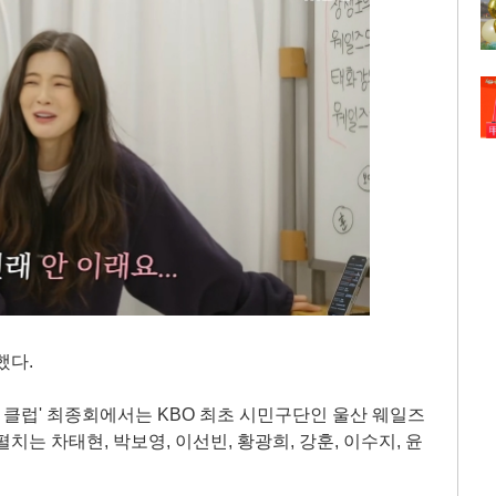
했다.
또 클럽' 최종회에서는 KBO 최초 시민구단인 울산 웨일즈
치는 차태현, 박보영, 이선빈, 황광희, 강훈, 이수지, 윤