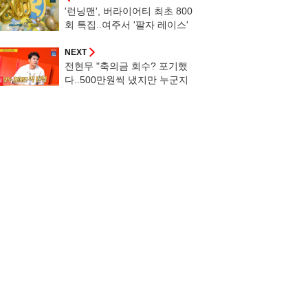
'런닝맨', 버라이어티 최초 800
회 특집..여주서 '팔자 레이스'
진행
NEXT
전현무 "축의금 회수? 포기했
다..500만원씩 냈지만 누군지
기억 안 나" [사당귀][별별TV]