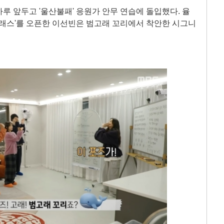
루 앞두고 '울산불패' 응원가 안무 연습에 돌입했다. 율
클래스'를 오픈한 이선빈은 범고래 꼬리에서 착안한 시그니