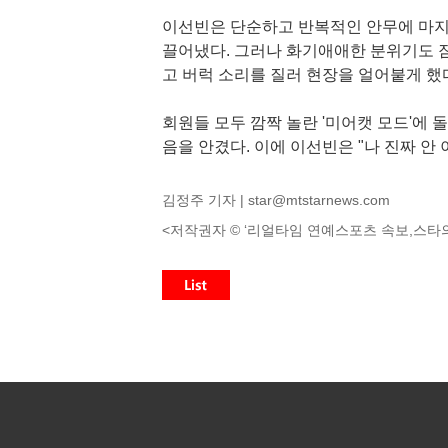
이선빈은 단순하고 반복적인 안무에 마지
끌어냈다. 그러나 화기애애한 분위기도 잠
고 버럭 소리를 질러 현장을 얼어붙게 했
회원들 모두 깜짝 놀란 '미어캣 모드'에 
음을 안겼다. 이에 이선빈은 "나 진짜 안
김정주 기자 |
star@mtstarnews.com
<저작권자 © ‘리얼타임 연예스포츠 속보,스타의