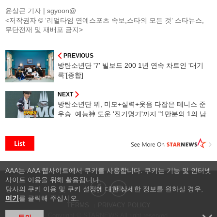
윤상근 기자 |
sgyoon@
<저작권자 © ‘리얼타임 연예스포츠 속보,스타의 모든 것’ 스타뉴스,
무단전재 및 재배포 금지>
PREVIOUS
방탄소년단 '7' 빌보드 200 1년 연속 차트인 '대기
록'[종합]
NEXT
방탄소년단 뷔, 미모+실력+웃음 다잡은 테니스 준
우승..예능神 도운 '진기명기'까지 "1만분의 1의 남
자"
AAA는 AAA 웹사이트에서 쿠키를 사용합니다. 쿠키는 기능 및 인터넷
사이트 이용을 위해 활용됩니다.
당사의 쿠키 이용 및 쿠키 설정에 대한 상세한 정보를 원하실 경우,
여기
를 클릭해 주십시오.
TERMS
PRIVACY POLICY
Copyright © STARNEWS All right reserved.