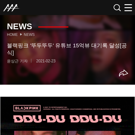
NEWS
HOME
NEWS
블랙핑크 '뚜두뚜두' 유튜브 15억뷰 대기록 달성[공
식]
윤상근 기자
2021-02-23