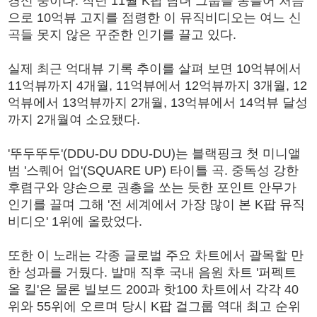
경신 중이다. 작년 11월 K팝 남녀 그룹을 통틀어 처음
으로 10억뷰 고지를 점령한 이 뮤직비디오는 여느 신
곡들 못지 않은 꾸준한 인기를 끌고 있다.
실제 최근 억대뷰 기록 추이를 살펴 보면 10억뷰에서
11억뷰까지 4개월, 11억뷰에서 12억뷰까지 3개월, 12
억뷰에서 13억뷰까지 2개월, 13억뷰에서 14억뷰 달성
까지 2개월여 소요됐다.
'뚜두뚜두'(DDU-DU DDU-DU)는 블랙핑크 첫 미니앨
범 '스퀘어 업'(SQUARE UP) 타이틀 곡. 중독성 강한
후렴구와 양손으로 권총을 쏘는 듯한 포인트 안무가
인기를 끌며 그해 '전 세계에서 가장 많이 본 K팝 뮤직
비디오' 1위에 올랐었다.
또한 이 노래는 각종 글로벌 주요 차트에서 괄목할 만
한 성과를 거뒀다. 발매 직후 국내 음원 차트 '퍼펙트
올 킬'은 물론 빌보드 200과 핫100 차트에서 각각 40
위와 55위에 오르며 당시 K팝 걸그룹 역대 최고 순위