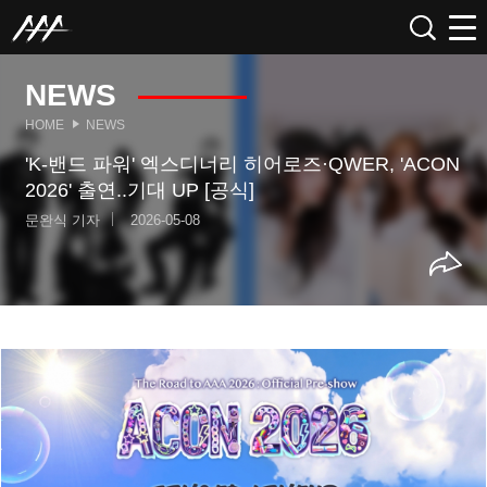
NEWS
HOME
NEWS
'K-밴드 파워' 엑스디너리 히어로즈·QWER, 'ACON
2026' 출연..기대 UP [공식]
문완식 기자
2026-05-08