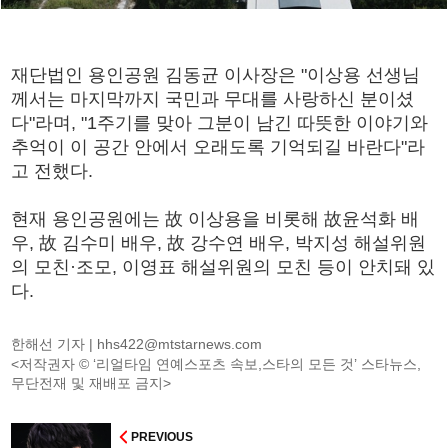
재단법인 용인공원 김동균 이사장은 "이상용 선생님
께서는 마지막까지 국민과 무대를 사랑하신 분이셨
다"라며, "1주기를 맞아 그분이 남긴 따뜻한 이야기와
추억이 이 공간 안에서 오래도록 기억되길 바란다"라
고 전했다.
현재 용인공원에는 故 이상용을 비롯해 故윤석화 배
우, 故 김수미 배우, 故 강수연 배우, 박지성 해설위원
의 모친·조모, 이영표 해설위원의 모친 등이 안치돼 있
다.
한해선 기자 |
hhs422@mtstarnews.com
<저작권자 © ‘리얼타임 연예스포츠 속보,스타의 모든 것’ 스타뉴스,
무단전재 및 재배포 금지>
PREVIOUS