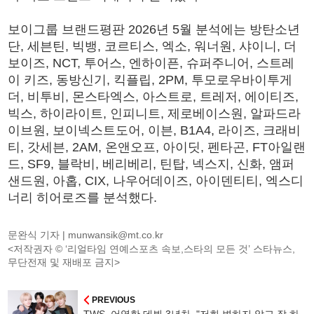
보이그룹 브랜드평판 2026년 5월 분석에는 방탄소년
단, 세븐틴, 빅뱅, 코르티스, 엑소, 워너원, 샤이니, 더
보이즈, NCT, 투어스, 엔하이픈, 슈퍼주니어, 스트레
이 키즈, 동방신기, 킥플립, 2PM, 투모로우바이투게
더, 비투비, 몬스타엑스, 아스트로, 트레저, 에이티즈,
빅스, 하이라이트, 인피니트, 제로베이스원, 알파드라
이브원, 보이넥스트도어, 이븐, B1A4, 라이즈, 크래비
티, 갓세븐, 2AM, 온앤오프, 아이딧, 펜타곤, FT아일랜
드, SF9, 블락비, 베리베리, 틴탑, 넥스지, 신화, 앰퍼
샌드원, 아홉, CIX, 나우어데이즈, 아이덴티티, 엑스디
너리 히어로즈를 분석했다.
문완식 기자 |
munwansik@mt.co.kr
<저작권자 © ‘리얼타임 연예스포츠 속보,스타의 모든 것’ 스타뉴스,
무단전재 및 재배포 금지>
PREVIOUS