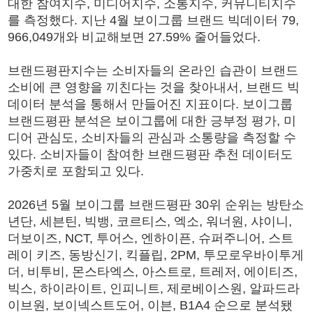
대한 참여지수, 미디어지수, 소통지수, 커뮤니티지수
를 측정했다. 지난 4월 보이그룹 브랜드 빅데이터 79,
966,049개와 비교해보면 27.59% 줄어들었다.
브랜드평판지수는 소비자들의 온라인 습관이 브랜드
소비에 큰 영향을 끼친다는 것을 찾아내서, 브랜드 빅
데이터 분석을 통해서 만들어진 지표이다. 보이그룹
브랜드평판 분석은 보이그룹에 대한 긍부정 평가, 미
디어 관심도, 소비자들의 관심과 소통량을 측정할 수
있다. 소비자들이 참여한 브랜드평판 추천 데이터도
가중치로 포함되고 있다.
2026년 5월 보이그룹 브랜드평판 30위 순위는 방탄소
년단, 세븐틴, 빅뱅, 코르티스, 엑소, 워너원, 샤이니,
더보이즈, NCT, 투어스, 엔하이픈, 슈퍼주니어, 스트
레이 키즈, 동방신기, 킥플립, 2PM, 투모로우바이투게
더, 비투비, 몬스타엑스, 아스트로, 트레저, 에이티즈,
빅스, 하이라이트, 인피니트, 제로베이스원, 알파드라
이브원, 보이넥스트도어, 이븐, B1A4 순으로 분석됐