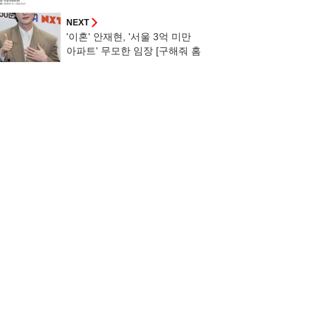
NEXT
'이혼' 안재현, '서울 3억 미만
아파트' 무모한 임장 [구해줘 홈
즈]