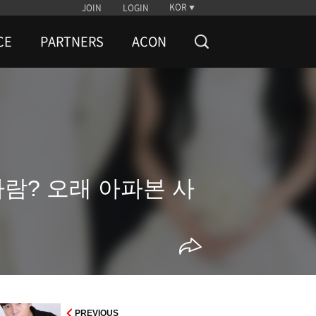
KOR
JOIN
LOGIN
CE
PARTNERS
ACON
 사람? 오래 아파본 사
PREVIOUS