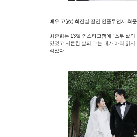
배우 고(故) 최진실 딸인 인플루언서 최
최준희는 13일 인스타그램에 "스무 살의
있었고 서른한 살의 그는 내가 아직 읽지
적었다.