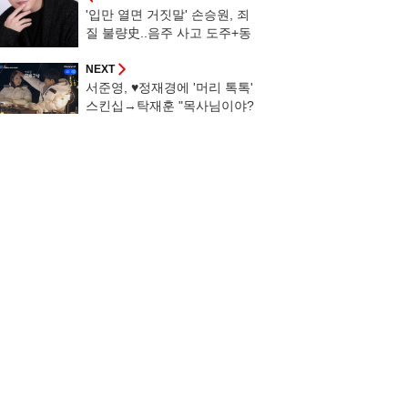
'입만 열면 거짓말' 손승원, 죄
질 불량史..음주 사고 도주+동
승자 바꿔치기→블랙박스 건들
기까지 [스타이슈]
NEXT
서준영, ♥정재경에 '머리 톡톡'
스킨십→탁재훈 "목사님이야?
세례하니?" 심통 [신랑수업2]