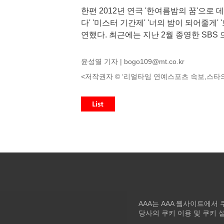
한편 2012년 연극 '한여름밤의 꿈'으로 
다' '미스터 기간제' '너의 밤이 되어줄게' 
연했다. 최근에는 지난 2월 종영한 SB
윤성열 기자 |
bogo109@mt.co.kr
<저작권자 © ‘리얼타임 연예스포츠 속보,스타의
AAA는 AAA 웹사이트에서
당사의 쿠키 이용 및 쿠키 