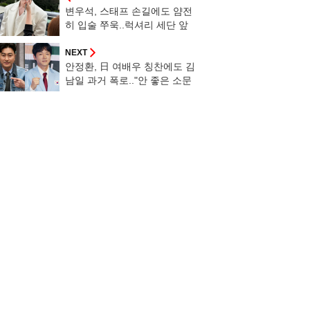
변우석, 스태프 손길에도 얌전
히 입술 쭈욱..럭셔리 세단 앞
남신 아우라
NEXT
안정환, 日 여배우 칭찬에도 김
남일 과거 폭로.."안 좋은 소문
많아" ('형수다2')