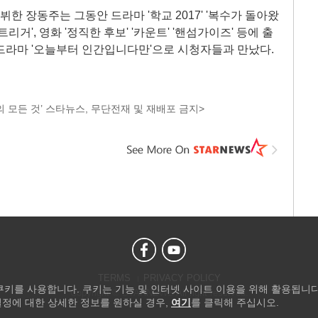
데뷔한 장동주는 그동안 드라마 '학교 2017' '복수가 돌아왔
'트리거', 영화 '정직한 후보' '카운트' '핸섬가이즈' 등에 출
S 드라마 '오늘부터 인간입니다만'으로 시청자들과 만났다.
 모든 것’ 스타뉴스, 무단전재 및 재배포 금지>
TERMS
PRIVACY POLICY
 쿠키를 사용합니다. 쿠키는 기능 및 인터넷 사이트 이용을 위해 활용됩니다
Copyright © STARNEWS All right reserved.
설정에 대한 상세한 정보를 원하실 경우,
여기
를 클릭해 주십시오.